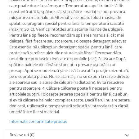
care poate duce la scămoșare. Temperatura apei trebuie să fie
constantă atât la spălare, cât și la clătire – variațiile pot provoca
micșorarea materialului. Alternativ, se poate folosi mașina de
spălat, cu program special pentru lână, la temperatură scăzută
(maxim 30°C). Verifică întotdeauna setările înainte de utilizare.
Pentru lâna tip fleece, recomandăm spălarea manuală, cât mai
delicată, fără frecare sau stoarcere. Folosește detergent adecvat
Este esențial să utilizezi un detergent special pentru lână, care
protejează și reface uleiurile naturale ale fibrei. Recomandăm
unul dintre produsele dedicate disponibile [aici]. 3. Uscare După
spălare, hainele din lână se storc prin presare ușoară cu un
prosop. Apoi se modelează și se lasă la uscat în poziție orizontală,
pe o suprafață plană. Nu se atârnă și nu se expun la razele directe
ale soarelui sau la surse de căldură (radiatoare). Evită răsucirea
pentru stoarcere. 4. Călcare Călcarea poate fi necesară pentru
articolele subțiri. Folosește setarea specială pentru lână, cu abur,
și evită călcarea hainelor complet uscate. Dacă fierul nu are setare
dedicată, utilizează o temperatură scăzută și intercalează o cârpă
umedă între fier și material.
Informatii conformitate produs
Review-uri
(0)