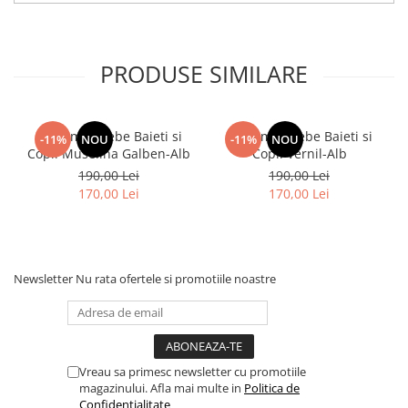
PRODUSE SIMILARE
Costumas Bebe Baieti si
Costumas Bebe Baieti si
-11%
NOU
-11%
NOU
Copii Muselina Galben-Alb
Copii Vernil-Alb
190,00 Lei
190,00 Lei
170,00 Lei
170,00 Lei
Newsletter
Nu rata ofertele si promotiile noastre
Vreau sa primesc newsletter cu promotiile
magazinului. Afla mai multe in
Politica de
Confidentialitate