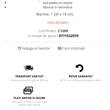
lasă pielea sa respire
fabricat in Germania
Marime
:
1 (30 x 19 cm)
STOC EPUIZAT
Cod Produs:
C1209
Ai nevoie de ajutor?
0771532975
Adauga la Favorite
Cere informatii
TRANSPORT GRATUIT
RETUR GARANTAT
Pentru comenzile peste 300 Lei
Ai 14 zile la dispozitie pentru retur
PLATI RAPIDE SI SIGURE
Poti plati ramburs si prin card
bancar fara riscuri