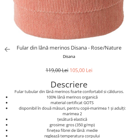
Fular din lână merinos Disana - Rose/Nature
Disana
119,00 Lei
105,00 Lei
Descriere
Fular tubular din lână merinos foarte confortabil si călduros.
100% lână merinos organică
material certificat GOTS
disponibil în două măsuri, pentru copii-marimea 1 și adulți:
marimea 2
țesătură elastică
grosime: gros (350 g/mp)
finețea fibrei de lână: medie
reglează temperatura corpului