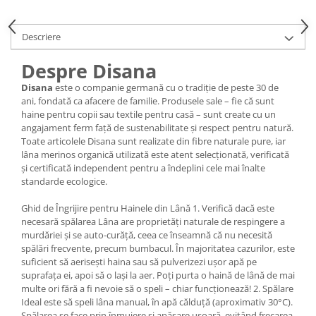
Descriere
Despre Disana
Disana
este o companie germană cu o tradiție de peste 30 de
ani, fondată ca afacere de familie. Produsele sale – fie că sunt
haine pentru copii sau textile pentru casă – sunt create cu un
angajament ferm față de sustenabilitate și respect pentru natură.
Toate articolele Disana sunt realizate din fibre naturale pure, iar
lâna merinos organică utilizată este atent selecționată, verificată
și certificată independent pentru a îndeplini cele mai înalte
standarde ecologice.
Ghid de Îngrijire pentru Hainele din Lână 1. Verifică dacă este
necesară spălarea Lâna are proprietăți naturale de respingere a
murdăriei și se auto-curăță, ceea ce înseamnă că nu necesită
spălări frecvente, precum bumbacul. În majoritatea cazurilor, este
suficient să aerisești haina sau să pulverizezi ușor apă pe
suprafața ei, apoi să o lași la aer. Poți purta o haină de lână de mai
multe ori fără a fi nevoie să o speli – chiar funcționează! 2. Spălare
Ideal este să speli lâna manual, în apă călduță (aproximativ 30°C).
Spălarea se face prin înmuiere și apăsare ușoară, evitând frecarea,