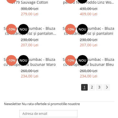
C779 Sauvage Cotton
pentru fete Froddo Linz Wool
Tex din piele de culoare
300,00 Lei
430,00 Lei
vișinie
279,00 Lei
409,00 Lei
Set premium bumbac - Bluza
Set premium bumbac - Bluza
-10%
NOU
-10%
NOU
cu volănașe roz și pantaloni
cu volănașe roz și pantaloni
bej
230,00 Lei
230,00 Lei
207,00 Lei
207,00 Lei
Set premium bumbac - Bluza
Set premium bumbac - Bluza
-10%
NOU
-10%
NOU
cu salopeta cu buzunar Maro
cu salopeta cu buzunar Bleu
260,00 Lei
260,00 Lei
234,00 Lei
234,00 Lei
1
2
3
Newsletter
Nu rata ofertele si promotiile noastre