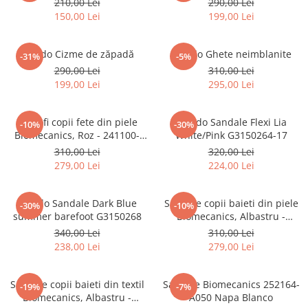
210,00 Lei
290,00 Lei
150,00 Lei
199,00 Lei
Froddo Cizme de zăpadă
Froddo Ghete neimblanite
-31%
-5%
290,00 Lei
310,00 Lei
199,00 Lei
295,00 Lei
Pantofi copii fete din piele
Froddo Sandale Flexi Lia
-10%
-30%
Biomecanics, Roz - 241100-
White/Pink G3150264-17
A779
310,00 Lei
320,00 Lei
279,00 Lei
224,00 Lei
Froddo Sandale Dark Blue
Sandale copii baieti din piele
-30%
-10%
summer barefoot G3150268
Biomecanics, Albastru -
252116-A556
340,00 Lei
310,00 Lei
238,00 Lei
279,00 Lei
Sandale copii baieti din textil
Sandale Biomecanics 252164-
-19%
-7%
Biomecanics, Albastru -
A050 Napa Blanco