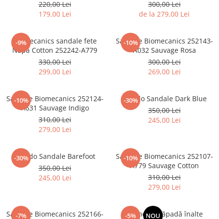
252179-A556
220,00 Lei
300,00 Lei
179,00 Lei
de la 279,00 Lei
Biomecanics sandale fete
Sandale Biomecanics 252143-
-9%
-10%
Napa Cotton 252242-A779
A032 Sauvage Rosa
330,00 Lei
300,00 Lei
299,00 Lei
269,00 Lei
Sandale Biomecanics 252124-
Froddo Sandale Dark Blue
-10%
-30%
A631 Sauvage Indigo
350,00 Lei
310,00 Lei
245,00 Lei
279,00 Lei
Froddo Sandale Barefoot
Sandale Biomecanics 252107-
-30%
-10%
A779 Sauvage Cotton
350,00 Lei
310,00 Lei
245,00 Lei
279,00 Lei
Sandale Biomecanics 252166-
Cizme de zăpadă înalte
-7%
-5%
NOU