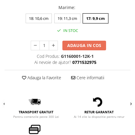
Marime
:
18: 10,6 cm
19: 11,3 cm
17: 9,9 cm
IN STOC
ADAUGA IN COS
Cod Produs:
G1160001-12K-1
Ai nevoie de ajutor?
0771532975
Adauga la Favorite
Cere informatii
TRANSPORT GRATUIT
RETUR GARANTAT
Pentru comenzile peste 300 Lei
Ai 14 zile la dispozitie pentru retur