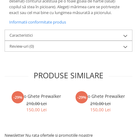
desenați conturul acestuia pe o foaie goală de hârtie (lăsați
copilul să stea în picioare). Alegeți mărimea care se potrivește
exact sau cel mai bine cu lungimea măsurată a piciorului.
Informatii conformitate produs
Caracteristici
Review-uri
(0)
PRODUSE SIMILARE
Froddo Ghete Prewalker
Froddo Ghete Prewalker
-29%
-29%
210,00 Lei
210,00 Lei
150,00 Lei
150,00 Lei
Newsletter
Nu rata ofertele si promotiile noastre