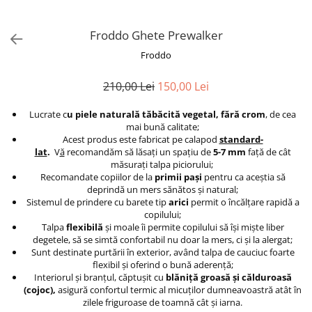
Froddo Ghete Prewalker
Froddo
210,00 Lei
150,00 Lei
Lucrate c
u piele naturală tăbăcită vegetal, fără crom
, de cea
mai bună calitate;
Acest produs este fabricat pe calapod
standard-
lat
.
V
ă
recomandăm să lăsaţi un spaţiu de
5-7 mm
faţă de cât
măsuraţi talpa piciorului;
Recomandate copiilor de la
primii paşi
pentru ca aceştia să
deprindă un mers sănătos şi natural;
Sistemul de prindere cu barete tip
arici
permit o încălţare rapidă a
copilului;
Talpa
flexibilă
și moale îi permite copilului să își miște liber
degetele, să se simtă confortabil nu doar la mers, ci și la alergat;
Sunt destinate purtării în exterior, având talpa de cauciuc foarte
flexibil şi oferind o bună aderenţă;
Interiorul şi branţul, căptuşit cu
blăniţă groasă şi călduroasă
(cojoc),
asigură confortul termic al micuţilor dumneavoastră atât în
zilele friguroase de toamnă cât şi iarna.