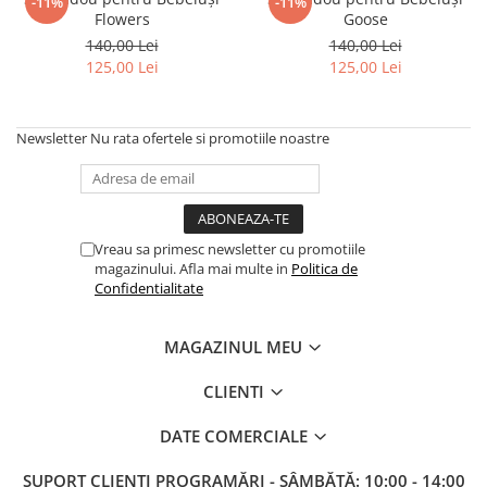
-11%
-11%
Flowers
Goose
140,00 Lei
140,00 Lei
125,00 Lei
125,00 Lei
Newsletter
Nu rata ofertele si promotiile noastre
Vreau sa primesc newsletter cu promotiile
magazinului. Afla mai multe in
Politica de
Confidentialitate
MAGAZINUL MEU
CLIENTI
DATE COMERCIALE
SUPORT CLIENTI
PROGRAMĂRI - SÂMBĂTĂ: 10:00 - 14:00