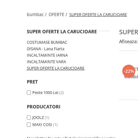
bumbac /
OFERTE /
SUPER OFERTE LA CARUCIOARE
SUPER
SUPER OFERTE LA CARUCIOARE
Afiseaza:
COSTUMASE BUMBAC
DISANA - Lana Fiarta
INCALTAMINTE IARNA
INCALTAMINTE VARA
SUPER OFERTE LA CARUCIOARE
PACHET
-22%
6.300,
PRET
Peste 1000 Lei
(2)
PRODUCATORI
JOOLZ
(1)
MAXI COSI
(1)