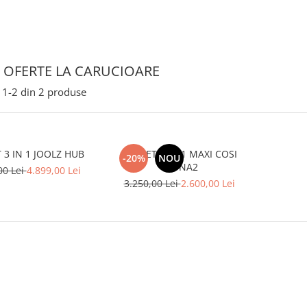
 OFERTE LA CARUCIOARE
1-
2
din
2
produse
 3 IN 1 JOOLZ HUB
PACHET 2 IN 1 MAXI COSI
-20%
NOU
LEONA2
00 Lei
4.899,00 Lei
3.250,00 Lei
2.600,00 Lei