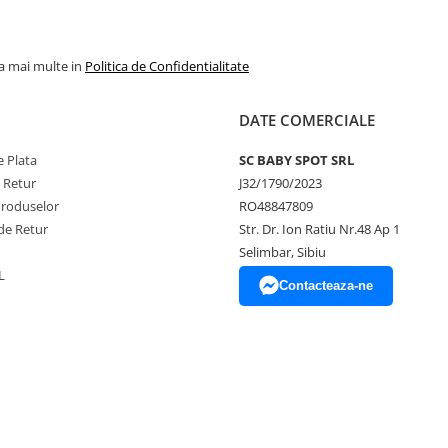
la mai multe in
Politica de Confidentialitate
DATE COMERCIALE
 Plata
SC BABY SPOT SRL
e Retur
J32/1790/2023
Produselor
RO48847809
de Retur
Str. Dr. Ion Ratiu Nr.48 Ap 1
Selimbar, Sibiu
L
Contacteaza-ne