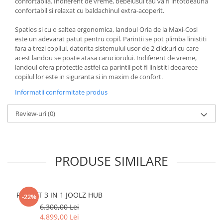
confortabila. Indiferent de vreme, bebelusul tau va fi intotdeauna
confortabil si relaxat cu baldachinul extra-acoperit.
Spatios si cu o saltea ergonomica, landoul Oria de la Maxi-Cosi
este un adevarat patut pentru copil. Parintii se pot plimba linistiti
fara a trezi copilul, datorita sistemului usor de 2 clickuri cu care
acest landou se poate atasa caruciorului. Indiferent de vreme,
landoul ofera protectie astfel ca parintii pot fi linistiti deoarece
copilul lor este in siguranta si in maxim de confort.
Informatii conformitate produs
Review-uri
(0)
PRODUSE SIMILARE
PACHET 3 IN 1 JOOLZ HUB
-22%
6.300,00 Lei
4.899,00 Lei