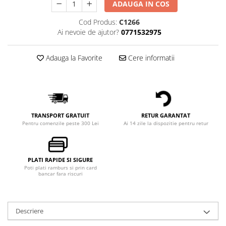
ADAUGA IN COS
Cod Produs:
C1266
Ai nevoie de ajutor?
0771532975
Adauga la Favorite
Cere informatii
TRANSPORT GRATUIT
RETUR GARANTAT
Pentru comenzile peste 300 Lei
Ai 14 zile la dispozitie pentru retur
PLATI RAPIDE SI SIGURE
Poti plati ramburs si prin card
bancar fara riscuri
Descriere