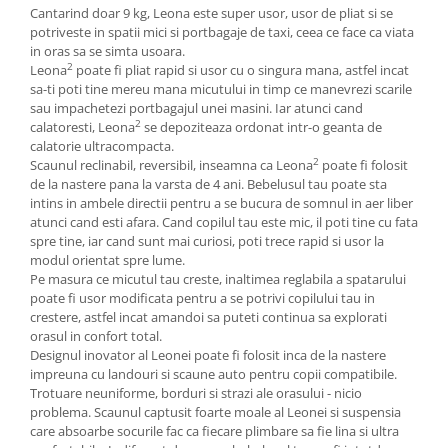
Cantarind doar 9 kg, Leona este super usor, usor de pliat si se
potriveste in spatii mici si portbagaje de taxi, ceea ce face ca viata
in oras sa se simta usoara.
2
Leona
poate fi pliat rapid si usor cu o singura mana, astfel incat
sa-ti poti tine mereu mana micutului in timp ce manevrezi scarile
sau impachetezi portbagajul unei masini. Iar atunci cand
2
calatoresti, Leona
se depoziteaza ordonat intr-o geanta de
calatorie ultracompacta.
2
Scaunul reclinabil, reversibil, inseamna ca Leona
poate fi folosit
de la nastere pana la varsta de 4 ani. Bebelusul tau poate sta
intins in ambele directii pentru a se bucura de somnul in aer liber
atunci cand esti afara. Cand copilul tau este mic, il poti tine cu fata
spre tine, iar cand sunt mai curiosi, poti trece rapid si usor la
modul orientat spre lume.
Pe masura ce micutul tau creste, inaltimea reglabila a spatarului
poate fi usor modificata pentru a se potrivi copilului tau in
crestere, astfel incat amandoi sa puteti continua sa explorati
orasul in confort total.
Designul inovator al Leonei poate fi folosit inca de la nastere
impreuna cu landouri si scaune auto pentru copii compatibile.
Trotuare neuniforme, borduri si strazi ale orasului - nicio
problema. Scaunul captusit foarte moale al Leonei si suspensia
care absoarbe socurile fac ca fiecare plimbare sa fie lina si ultra