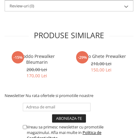
Review-uri
(0)
PRODUSE SIMILARE
Froddo Prewalker
Froddo Ghete Prewalker
-15%
-29%
Bleumarin
210,00 Lei
200,00 Lei
150,00 Lei
170,00 Lei
Newsletter
Nu rata ofertele si promotiile noastre
Vreau sa primesc newsletter cu promotiile
magazinului. Afla mai multe in
Politica de