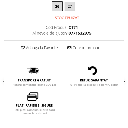
26
27
STOC EPUIZAT
Cod Produs:
C171
Ai nevoie de ajutor?
0771532975
Adauga la Favorite
Cere informatii
TRANSPORT GRATUIT
RETUR GARANTAT
Pentru comenzile peste 300 Lei
Ai 14 zile la dispozitie pentru retur
PLATI RAPIDE SI SIGURE
Poti plati ramburs si prin card
bancar fara riscuri