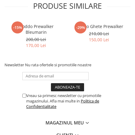
PRODUSE SIMILARE
Froddo Prewalker
Froddo Ghete Prewalker
-15%
-29%
Bleumarin
210,00 Lei
200,00 Lei
150,00 Lei
170,00 Lei
Newsletter
Nu rata ofertele si promotiile noastre
Vreau sa primesc newsletter cu promotiile
magazinului. Afla mai multe in
Politica de
Confidentialitate
MAGAZINUL MEU