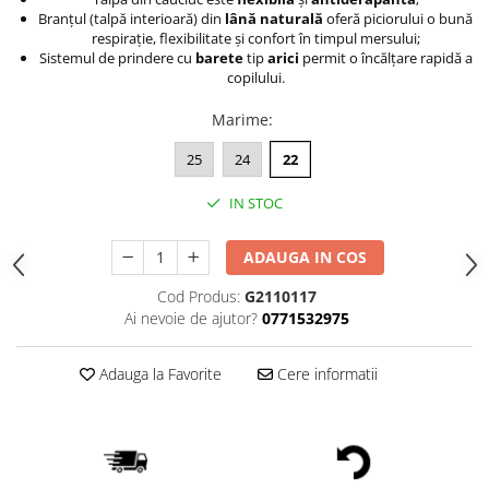
Branţul (talpă interioară) din
lână naturală
oferă piciorului o bună
respiraţie, flexibilitate şi confort în timpul mersului;
Sistemul de prindere cu
barete
tip
arici
permit o încălţare rapidă a
copilului.
Marime
:
25
24
22
IN STOC
ADAUGA IN COS
Cod Produs:
G2110117
Ai nevoie de ajutor?
0771532975
Adauga la Favorite
Cere informatii