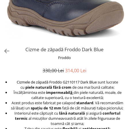
Cizme de zăpadă Froddo Dark Blue
Froddo
330,00 Lei
314,00 Lei
Cizmele de zăpadă Froddo G2110117 Dark Blue
sunt lucrate
cu
piele naturală fără crom
de cea mai bună calitate;
Încălţămintea este
impermeabil
ă
din piele naturală, moale, de
calitate superioară, cu o textură excelentă;
Acest produs este fabricat pe calapod
standard
. Vă recomandăm
să lăsaţi un
spaţiu de 12 mm
faţă de cât măsuraţi talpa piciorului;
Interiorul este căptuşit cu
lână naturală
şi asigură
confortul
termic
al micuţilor dumneavoastră atât în zilele friguroase de
toamnă cât şi iarna;
Talpa din cauciuc este
flexibilă
şi
antiderapantă
;