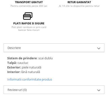
TRANSPORT GRATUIT
RETUR GARANTAT
Pentru comenzile peste 300 Lei
Ai 14 zile la dispozitie pentru retur
PLATI RAPIDE SI SIGURE
Poti plati ramburs si prin card
bancar fara riscuri
Descriere
Sistem de prindere
: scai dublu
Talpă:
cauciuc
Exterior:
piele naturală
Interior:
lână naturală
Informatii conformitate produs
Review-uri
(0)