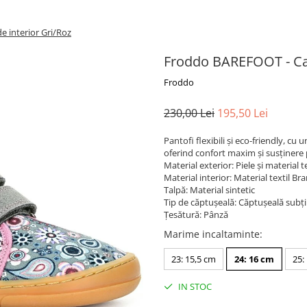
 interior Gri/Roz
Froddo BAREFOOT - Can
Froddo
230,00 Lei
195,50 Lei
Pantofi flexibili și eco-friendly, cu
oferind confort maxim și susținere p
Material exterior: Piele și material te
Material interior: Material textil Bra
Talpă: Material sintetic
Tip de căptușeală: Căptușeală subți
Țesătură: Pânză
Marime incaltaminte
:
23: 15,5 cm
24: 16 cm
25:
IN STOC