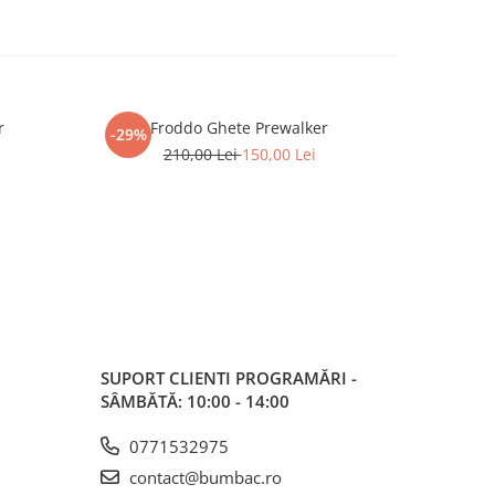
r
Froddo Ghete Prewalker
Fr
-29%
-31%
210,00 Lei
150,00 Lei
2
SUPORT CLIENTI
PROGRAMĂRI -
SÂMBĂTĂ: 10:00 - 14:00
0771532975
contact@bumbac.ro