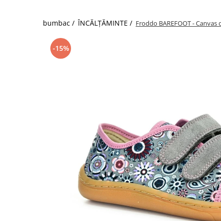
bumbac /
ÎNCĂLȚĂMINTE /
Froddo BAREFOOT - Canvas de
-15%