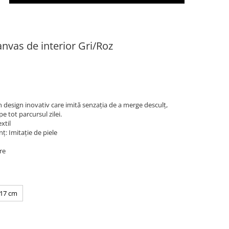
vas de interior Gri/Roz
 un design inovativ care imită senzația de a merge desculț,
e tot parcursul zilei.
xtil
nț: Imitaţie de piele
re
 17 cm