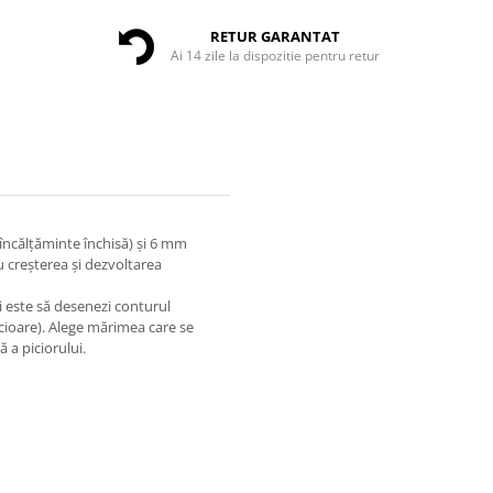
RETUR GARANTAT
Ai 14 zile la dispozitie pentru retur
încălțăminte închisă) și 6 mm
u creșterea și dezvoltarea
 este să desenezi conturul
picioare). Alege mărimea care se
 a piciorului.