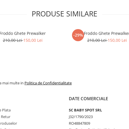
PRODUSE SIMILARE
Froddo Ghete Prewalker
Froddo Ghete Prewalke
-29%
210,00 Lei
150,00 Lei
210,00 Lei
150,00 Lei
la mai multe in
Politica de Confidentialitate
DATE COMERCIALE
 Plata
SC BABY SPOT SRL
e Retur
J32/1790/2023
Produselor
RO48847809