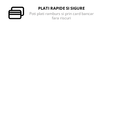
PLATI RAPIDE SI SIGURE
Poti plati ramburs si prin card bancar
fara riscuri