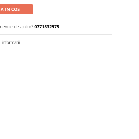
A IN COS
 nevoie de ajutor?
0771532975
informatii