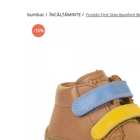
bumbac /
ÎNCĂLȚĂMINTE /
Froddo First Step Barefoot 
-15%