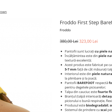
Brown
Froddo First Step Bar
Froddo
380,00 Lei
323,00 Lei
Pantofii sunt lucraţi
cu piele n
Încălţămintea este din
piele na
textură excelentă;
Acest produs este fabricat pe c
5-7 mm
faţă de cât măsuraţi tal
Interiorul este din
piele natur
la plimbare şi la joacă;
Pantofii
BAREFOOT
respectă
f
pentru degetele picioarelor;
Talpa din cauciuc este
foarte fl
Branţul (talpă interioară)
detaşa
piciorului o bună respiraţie, flex
Produsul este
biodegradabil
,
s
Sistemul de prindere cu
scai
per