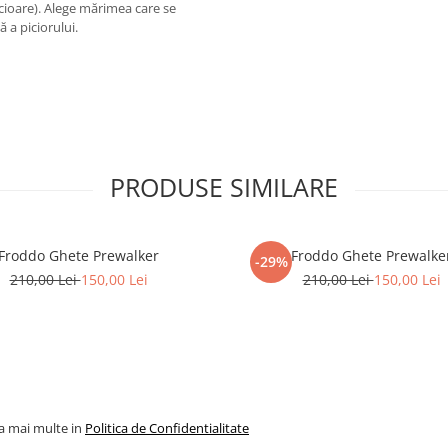
picioare). Alege mărimea care se
 a piciorului.
PRODUSE SIMILARE
Froddo Ghete Prewalker
Froddo Ghete Prewalke
-29%
210,00 Lei
150,00 Lei
210,00 Lei
150,00 Lei
la mai multe in
Politica de Confidentialitate