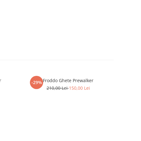
r
Froddo Ghete Prewalker
Fr
-29%
-31%
210,00 Lei
150,00 Lei
2