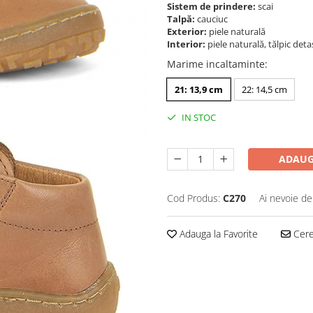
Sistem de prindere:
scai
Talpă:
cauciuc
Exterior:
piele naturală
Interior:
piele naturală, tălpic deta
Marime incaltaminte
:
21: 13,9 cm
22: 14,5 cm
IN STOC
ADAUG
Cod Produs:
C270
Ai nevoie de
Adauga la Favorite
Cere 