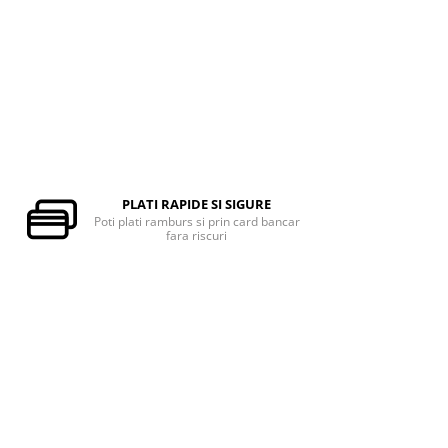
PLATI RAPIDE SI SIGURE
Poti plati ramburs si prin card bancar
fara riscuri