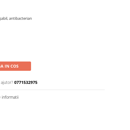
şabil, antibacterian
A IN COS
 ajutor?
0771532975
informatii