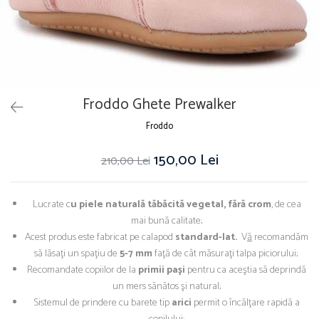
Froddo Ghete Prewalker
Froddo
150,00 Lei
210,00 Lei
Lucrate c
u piele naturală tăbăcită vegetal, fără crom
, de cea
mai bună calitate;
Acest produs este fabricat pe calapod
standard-lat.
V
ă
recomandăm
să lăsaţi un spaţiu de
5-7 mm
faţă de cât măsuraţi talpa piciorului;
Recomandate copiilor de la
primii paşi
pentru ca aceştia să deprindă
un mers sănătos şi natural;
Sistemul de prindere cu barete tip
arici
permit o încălţare rapidă a