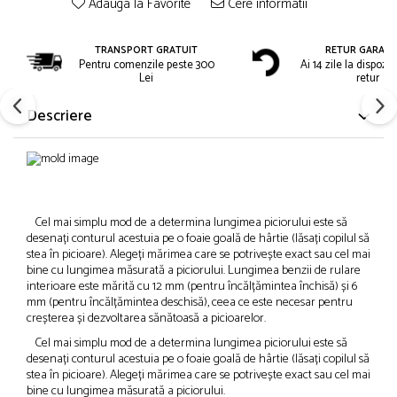
Adauga la Favorite
Cere informatii
TRANSPORT GRATUIT
RETUR GARAN
Pentru comenzile peste 300
Ai 14 zile la dispozit
Lei
retur
Descriere
Cel mai simplu mod de a determina lungimea piciorului este să
desenați conturul acestuia pe o foaie goală de hârtie (lăsați copilul să
stea în picioare). Alegeți mărimea care se potrivește exact sau cel mai
bine cu lungimea măsurată a piciorului. Lungimea benzii de rulare
interioare este mărită cu 12 mm (pentru încălțămintea închisă) și 6
mm (pentru încălțămintea deschisă), ceea ce este necesar pentru
creșterea și dezvoltarea sănătoasă a picioarelor.
Cel mai simplu mod de a determina lungimea piciorului este să
desenați conturul acestuia pe o foaie goală de hârtie (lăsați copilul să
stea în picioare). Alegeți mărimea care se potrivește exact sau cel mai
bine cu lungimea măsurată a piciorului.