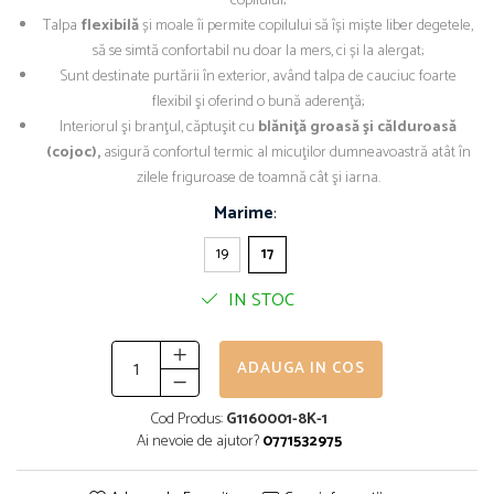
copilului;
Talpa
flexibilă
și moale îi permite copilului să își miște liber degetele,
să se simtă confortabil nu doar la mers, ci și la alergat;
Sunt destinate purtării în exterior, având talpa de cauciuc foarte
flexibil şi oferind o bună aderenţă;
Interiorul şi branţul, căptuşit cu
blăniţă groasă şi călduroasă
(cojoc),
asigură confortul termic al micuţilor dumneavoastră atât în
zilele friguroase de toamnă cât şi iarna.
Marime
:
19
17
IN STOC
ADAUGA IN COS
Cod Produs:
G1160001-8K-1
Ai nevoie de ajutor?
0771532975