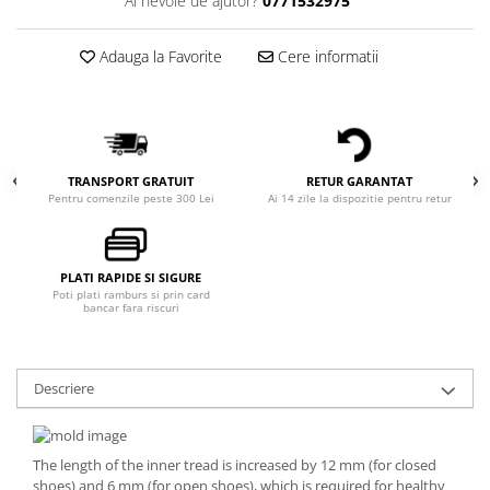
Ai nevoie de ajutor?
0771532975
Adauga la Favorite
Cere informatii
TRANSPORT GRATUIT
RETUR GARANTAT
Pentru comenzile peste 300 Lei
Ai 14 zile la dispozitie pentru retur
PLATI RAPIDE SI SIGURE
Poti plati ramburs si prin card
bancar fara riscuri
Descriere
The length of the inner tread is increased by 12 mm (for closed
shoes) and 6 mm (for open shoes), which is required for healthy