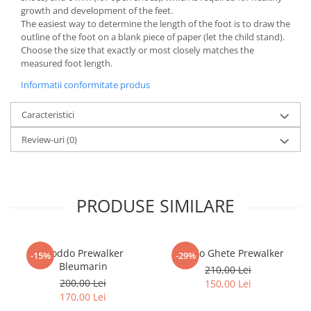
growth and development of the feet.
The easiest way to determine the length of the foot is to draw the
outline of the foot on a blank piece of paper (let the child stand).
Choose the size that exactly or most closely matches the
measured foot length.
Informatii conformitate produs
Caracteristici
Review-uri
(0)
PRODUSE SIMILARE
Froddo Prewalker
Froddo Ghete Prewalker
-15%
-29%
Bleumarin
210,00 Lei
200,00 Lei
150,00 Lei
170,00 Lei