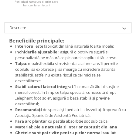
Poti plati ramburs si prin card
bancar fara riscuri
Descriere
Beneficiile principale:
Interiorul
este fabricat din lână naturală foarte moale;
Inchiderile ajustabile
: asigură o potrivire sigură și
personalizată pe măsură ce picioarele copilului tău cresc.
Talpa
: moale,flexibila si rezistenta la alunecare, îi permite
copilului să exploreze și să meargă cu încredere datorită
stabilității, astfel nu exista riscul ca cei mici sa se
dezechilibreze.
Stabilizatorul lateral integrat
în zona călcâiului susține
mersul corect, în timp ce talpa specială, cunoscută drept
„elephant foot sole”, asigură o bază stabilă și previne
dezechilibrul;
Recomandați
de specialiști pediatri – dezvoltați împreună cu
Asociația Spaniolă de Asistență Pediatrică.
Fara arc plantar
cu pastila absorbtie soc sub calcai
Material: piele naturala si interior captusit din lana
Ghetele sunt potrivite pentru picior normal sau lat