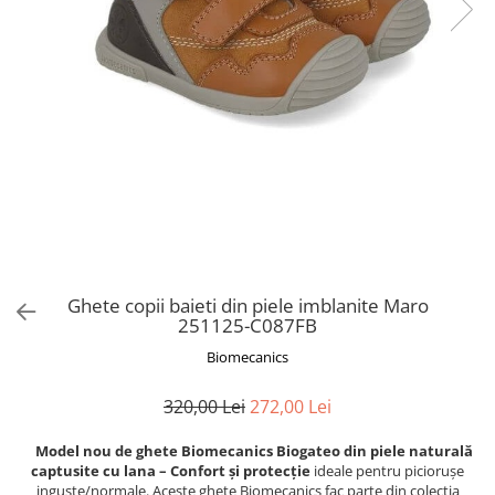
Ghete copii baieti din piele imblanite Maro
251125-C087FB
Biomecanics
320,00 Lei
272,00 Lei
Model nou de ghete Biomecanics Biogateo din piele naturală
captusite cu lana – Confort și protecție
ideale pentru piciorușe
inguste/normale. Aceste ghete Biomecanics fac parte din colectia