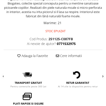
Biogateo, colectie special conceputa pentru a mentine sanatoase
picioarele copiilor. Realizati din piele naturala moale si micro-perforata
in interior, acestia nu irita piciorul si il lasa sa respire. Interiorul este
fabricat din lână naturală foarte moale.
Marime
:
21
STOC EPUIZAT
Cod Produs:
251125-C087FB
Ai nevoie de ajutor?
0771532975
Adauga la Favorite
Cere informatii
TRANSPORT GRATUIT
RETUR GARANTAT
Pentru comenzile peste 300 Lei
Ai 14 zile la dispozitie pentru retur
PLATI RAPIDE SI SIGURE