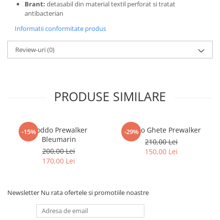
Brant:
detasabil din material textil perforat si tratat
antibacterian
Informatii conformitate produs
Review-uri
(0)
PRODUSE SIMILARE
Froddo Prewalker
Froddo Ghete Prewalker
-15%
-29%
Bleumarin
210,00 Lei
200,00 Lei
150,00 Lei
170,00 Lei
Newsletter
Nu rata ofertele si promotiile noastre