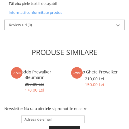
Tălpic:
piele textil, detaşabil
Informatii conformitate produs
Review-uri
(0)
PRODUSE SIMILARE
Froddo Prewalker
Froddo Ghete Prewalker
-15%
-29%
Bleumarin
210,00 Lei
200,00 Lei
150,00 Lei
170,00 Lei
Newsletter
Nu rata ofertele si promotiile noastre