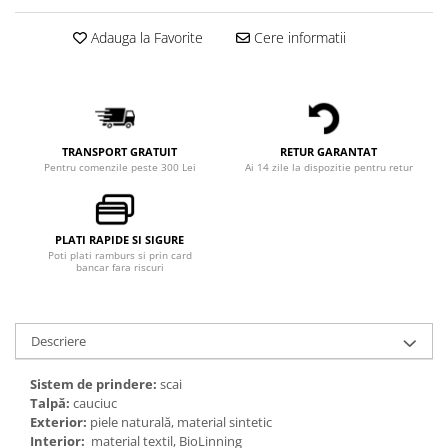
Adauga la Favorite
Cere informatii
TRANSPORT GRATUIT
RETUR GARANTAT
Pentru comenzile peste 300 Lei
Ai 14 zile la dispozitie pentru retur
PLATI RAPIDE SI SIGURE
Poti plati ramburs si prin card
bancar fara riscuri
Descriere
Sistem de prindere:
scai
Talpă:
cauciuc
Exterior:
piele naturală, material sintetic
Interior:
material textil, BioLinning