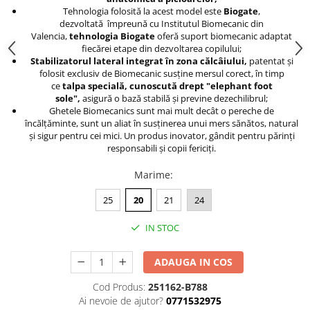
Tehnologia folosită la acest model este
Biogate
,
dezvoltată împreună cu Institutul Biomecanic din
Valencia,
tehnologia Biogate
oferă suport biomecanic adaptat
fiecărei etape din dezvoltarea copilului;
Stabilizatorul lateral integrat în zona călcâiului,
patentat şi
folosit exclusiv de Biomecanic susține mersul corect, în timp
ce
talpa specială, cunoscută drept "elephant foot
sole",
asigură o bază stabilă și previne dezechilibrul;
Ghetele Biomecanics sunt mai mult decât o pereche de
încălțăminte, sunt un aliat în susținerea unui mers sănătos, natural
și sigur pentru cei mici. Un produs inovator, gândit pentru părinți
responsabili și copii fericiți.
Marime
:
25
20
21
24
IN STOC
ADAUGA IN COS
Cod Produs:
251162-B788
Ai nevoie de ajutor?
0771532975