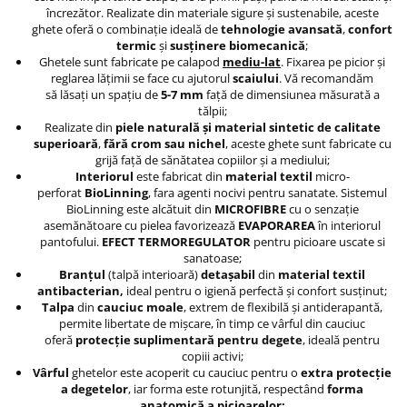
încrezător. Realizate din materiale sigure și sustenabile, aceste
ghete oferă o combinație ideală de
tehnologie avansată
,
confort
termic
și
susținere biomecanică
;
Ghetele sunt fabricate pe calapod
mediu-lat
. Fixarea pe picior şi
reglarea lăţimii se face cu ajutorul
scaiului
. Vă recomandăm
să lăsaţi un spaţiu de
5-7 mm
faţă de dimensiunea măsurată a
tălpii;
Realizate din
piele naturală și material sintetic de calitate
superioară
,
fără crom sau nichel
, aceste ghete sunt fabricate cu
grijă față de sănătatea copiilor și a mediului;
Interiorul
este fabricat din
material textil
micro-
perforat
BioLinning
, fara agenti nocivi pentru sanatate. Sistemul
BioLinning este alcătuit din
MICROFIBRE
cu o senzație
asemănătoare cu pielea favorizează
EVAPORAREA
în interiorul
pantofului.
EFECT TERMOREGULATOR
pentru picioare uscate si
sanatoase;
Branţul
(talpă interioară)
detaşabil
din
material textil
antibacterian,
ideal pentru o igienă perfectă și confort susținut;
Talpa
din
cauciuc moale
, extrem de flexibilă și antiderapantă,
permite libertate de mișcare, în timp ce vârful din cauciuc
oferă
protecție suplimentară pentru degete
, ideală pentru
copiii activi;
Vârful
ghetelor este acoperit cu cauciuc pentru o
extra protecţie
a degetelor
, iar forma este rotunjită, respectând
forma
anatomică a picioarelor
;