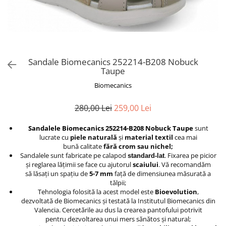
Sandale Biomecanics 252214-B208 Nobuck
Taupe
Biomecanics
280,00 Lei
259,00 Lei
Sandalele Biomecanics 252214-B208 Nobuck Taupe
sunt
lucrate cu
piele naturală
şi
material textil
cea mai
bună calitate
f
ă
r
ă
crom sau nichel;
Sandalele sunt fabricate pe calapod
. Fixarea pe picior
standard-lat
şi reglarea lăţimii se face cu ajutorul
scaiului
. Vă recomandăm
să lăsaţi un spaţiu de
5-7 mm
faţă de dimensiunea măsurată a
tălpii;
Tehnologia folosită la acest model este
Bioevolution
,
dezvoltată de Biomecanics şi testată la Institutul Biomecanics din
Valencia. Cercetările au dus la crearea pantofului potrivit
pentru dezvoltarea unui mers sănătos şi natural;