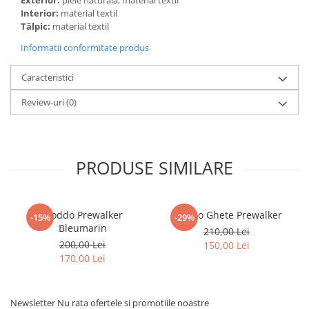
Interior:
material textil
Tălpic:
material textil
Informatii conformitate produs
Caracteristici
Review-uri
(0)
PRODUSE SIMILARE
Froddo Prewalker
Froddo Ghete Prewalker
-15%
-29%
Bleumarin
210,00 Lei
200,00 Lei
150,00 Lei
170,00 Lei
Newsletter
Nu rata ofertele si promotiile noastre