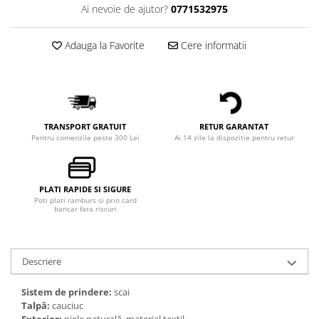
Ai nevoie de ajutor?
0771532975
Adauga la Favorite
Cere informatii
TRANSPORT GRATUIT
RETUR GARANTAT
Pentru comenzile peste 300 Lei
Ai 14 zile la dispozitie pentru retur
PLATI RAPIDE SI SIGURE
Poti plati ramburs si prin card
bancar fara riscuri
Descriere
Sistem de prindere:
scai
Talpă:
cauciuc
Exterior:
piele naturală, material textil