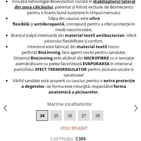
Inovaţia tehnologiei Bioevolution constă în
stabilizatorul lateral
din zona călcâiului
, patentat şi folosit exclusiv de Biomecanics
pentru o foarte bună susţinere în timpul mersului;
Talpa din cauciuc este
ultra
flexibilă
şi
antiderapantă,
concepută pentru a oferi protecție în
medii necontrolate;
Branţul (talpă interioară) din
material
textil antibacterian
oferă
piciorului flexibilitate şi confort;
Interiorul este fabricat din
material textil
micro-
perforat
BioLinning
, fara agenti nocivi pentru sanatate.
Sistemul
BioLinning
este alcătuit din
MICROFIBRE
cu o senzație
asemănătoare cu pielea favorizează
EVAPORAREA
în interiorul
pantofului.
EFECT TERMOREGULATOR
pentru picioare uscate si
sanatoase!
Vârful sandalei este acoperit cu cauciuc pentru o
extra protecţie
a degetelor
, iar forma este rotunjită, respectând
forma
anatomică a picioarelor.
Marime incaltaminte
:
24
25
26
27
28
STOC EPUIZAT
Cod Produs:
C305