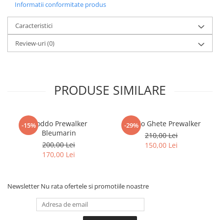
Informatii conformitate produs
Caracteristici
Review-uri
(0)
PRODUSE SIMILARE
Froddo Prewalker
Froddo Ghete Prewalker
-15%
-29%
Bleumarin
210,00 Lei
200,00 Lei
150,00 Lei
170,00 Lei
Newsletter
Nu rata ofertele si promotiile noastre