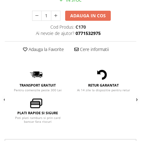
ADAUGA IN COS
Cod Produs:
C170
Ai nevoie de ajutor?
0771532975
Adauga la Favorite
Cere informatii
TRANSPORT GRATUIT
RETUR GARANTAT
Pentru comenzile peste 300 Lei
Ai 14 zile la dispozitie pentru retur
PLATI RAPIDE SI SIGURE
Poti plati ramburs si prin card
bancar fara riscuri