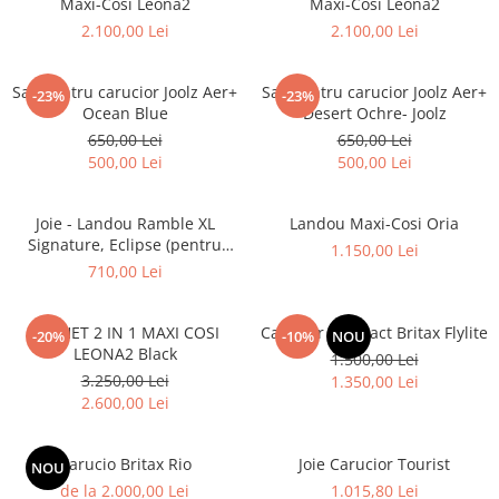
Maxi-Cosi Leona2
Maxi-Cosi Leona2
2.100,00 Lei
2.100,00 Lei
Sac pentru carucior Joolz Aer+
Sac pentru carucior Joolz Aer+
-23%
-23%
Ocean Blue
Desert Ochre- Joolz
650,00 Lei
650,00 Lei
500,00 Lei
500,00 Lei
Joie - Landou Ramble XL
Landou Maxi-Cosi Oria
Signature, Eclipse (pentru
1.150,00 Lei
carucioarele Finiti, Tourist,
710,00 Lei
Aeria, Parcel, Versatrax,
Litetrax)
PACHET 2 IN 1 MAXI COSI
Carucior compact Britax Flylite
-20%
-10%
NOU
LEONA2 Black
1.500,00 Lei
3.250,00 Lei
1.350,00 Lei
2.600,00 Lei
Carucio Britax Rio
Joie Carucior Tourist
NOU
de la 2.000,00 Lei
1.015,80 Lei