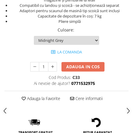
magazine și plimbările la Mall
Compatibil cu landou și scoică - se achiziționează separat
Adaptori pentru scaunul de masină tip scoică sunt incluși
Capacitate de depozitare în coș: 7 kg
Pliere simplă
Culoare
:
LA COMANDA
ADAUGA IN COS
Cod Produs:
C33
Ai nevoie de ajutor?
0771532975
Adauga la Favorite
Cere informatii
TRANSPORT GRATUIT
RETUR GARANTAT