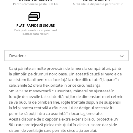
Pentru comenzile peste 300 Lei
Ai 14 zile la dispozitie pentru retur
PLATI RAPIDE SI SIGURE
Poti plati ramburs si prin card
bancar fara riscuri
Descriere
Ca și părinte ai multe provocări, de la mers la cumpărături, până
la plimbări pe drumuri noroioase. Din această cauză ai nevoie de
un sistem fiabil pentru a face față la orice dificultate îți apare în
cale. Smile 5Z oferă flexibilitate în orice circumstanță.
Smile 5Z se manevrează cu ușurință, mânerul se ajustează în
funcție de nevoile tale, datorită roților de dimensiuni mari cel mic
se va bucura de plimbări line, roțile frontale dispun de suspensii
la fel și partea centrală a căruciorului iar designul acestuia îți
permite să poți intra cu ușurință în locuri aglomerate.
Acesta dispune de o capotină extra extensibilă cu protecție UV
50+ care protejează pielea micuțului în zilele cu soare dar și de
sistem de ventilație care permite circulația aerului.