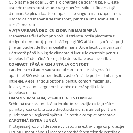
Cu o lățime de doar 55 cm și o greutate de doar 10 kg, RIO este
ușor de manevrat și se potrivește perfect stilului tău de viață
dinamic. Se pliază foarte compact cu o singură mână, apoi îl ridici
ușor folosind mânerul de transport, pentru a urca scările sau a
urca în metrou.
VIAȚA URBANĂ DE ZI CU ZI DEVINE MAI SIMPLĂ
Manevrează fără efort prin colțuri strâmte, roțile pivotante și
designul compact îți permit să împingi RIO atât de ușor încât poți
ține un buchet de flori în cealaltă mână. Ai de făcut cumpărături?
Păstrează până la 5 kg de alimente și lucrurile esențiale pentru
bebeluș la îndemână, în coșul de depozitare ușor accesibil.
COMPACT, FĂRĂ A RENUNȚA LA CONFORT
Landou, scoică auto sau scaunul căruciorului? Alegerea îți
aparține! RIO este super-flexibil, astfel încât le poți schimba ușor
între ele. Alege landoul opțional pentru confort maxim sau
folosește scaunul ergonomic, ambele oferă sprijin total
bebelușului tău.
UN SINGUR SCAUN, POSIBILITĂȚI NELIMITATE
Schimbă ușor scaunul căruciorului între poziția cu fața către
părinte și cea cu fața către direcția de mers. E timpul pentru un
pui de somn? Reglează spătarul în poziție complet orizontală.
CAPOTINĂ EXTRA-LUNGĂ
Protejează-ți copilul de soare cu capotina extra-lungă cu protecție
UPF 50+, menținându-l răcoros datorită ferestrelor de ventilație.