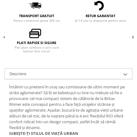
TRANSPORT GRATUIT
RETUR GARANTAT
Pentru comenzile peste 300 Lei
Ai 14 zile la dispozitie pentru retur
PLATI RAPIDE SI SIGURE
Poti plati ramburs si prin card
bancar fara riscuri
Descriere
Întâlniri cu prietenii în oraș sau comisioane de ultim moment pe
străzi aglomerate? Să îți iei bebelușul cu tine nu trebuie să fie o
provocare: cel mai compact sistem de călătorie de la Britax
Römer este conceput pentru a face față virajelor strânse și
spațiilor aglomerate. Așadar, bucură-te de agitația vieții urbane
alături de cel mic, de la naștere până la 4 ani: flexibilul RIO oferă
confort ridicat într-un design compact, astfel încât să rămâi
flexibil și dinamic.
IUBEȘTE-ȚI STILUL DE VIAȚĂ URBAN