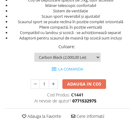
Coș de depozitare spațios de 5 kg, ușor accesibil
Mâner telescopic confortabil
Sistem de ventilație
Scaun sport reversibil și ajustabil
Scaunul sport se poate reclina în poziție complet orizontală
Pliere compactă, în poziție verticală
Compatibil cu landou și scoică - se achiziționează separat
Adaptorii pentru scaunul de masină tip scoică sunt incluși
Culoare
:
LA COMANDA
ADAUGA IN COS
Cod Produs:
C1441
Ai nevoie de ajutor?
0771532975
Adauga la Favorite
Cere informatii