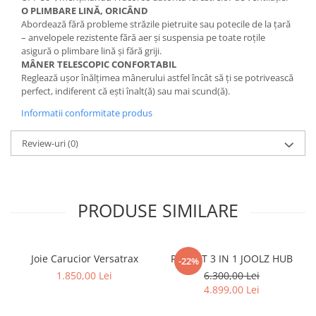
O PLIMBARE LINĂ, ORICÂND
Abordează fără probleme străzile pietruite sau potecile de la țară
– anvelopele rezistente fără aer și suspensia pe toate roțile
asigură o plimbare lină și fără griji.
MÂNER TELESCOPIC CONFORTABIL
Reglează ușor înălțimea mânerului astfel încât să ți se potrivească
perfect, indiferent că ești înalt(ă) sau mai scund(ă).
Informatii conformitate produs
Review-uri
(0)
PRODUSE SIMILARE
Joie Carucior Versatrax
PACHET 3 IN 1 JOOLZ HUB
-22%
1.850,00 Lei
6.300,00 Lei
4.899,00 Lei