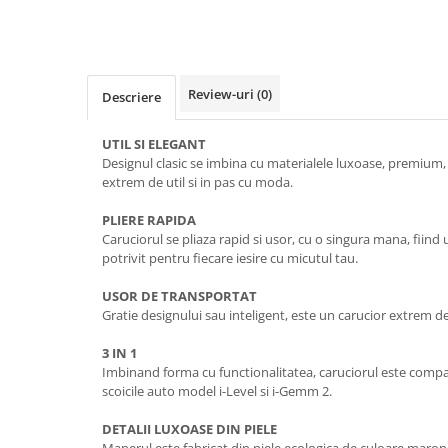
Review-uri
(0)
Descriere
UTIL SI ELEGANT
Designul clasic se imbina cu materialele luxoase, premium
extrem de util si in pas cu moda.
PLIERE RAPIDA
Caruciorul se pliaza rapid si usor, cu o singura mana, fiind
potrivit pentru fiecare iesire cu micutul tau.
USOR DE TRANSPORTAT
Gratie designului sau inteligent, este un carucior extrem d
3 IN 1
Imbinand forma cu functionalitatea, caruciorul este compat
scoicile auto model i-Level si i-Gemm 2.
DETALII LUXOASE DIN PIELE