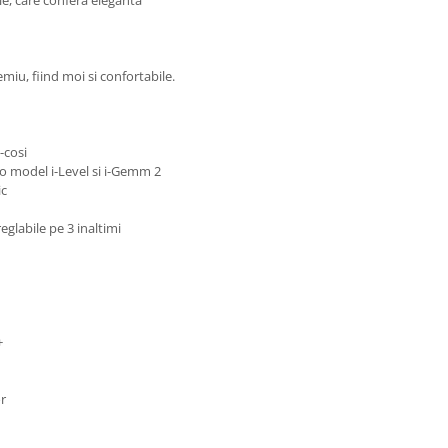
ie, care confera eleganta
miu, fiind moi si confortabile.
-cosi
to model i-Level si i-Gemm 2
ic
glabile pe 3 inaltimi
+
or