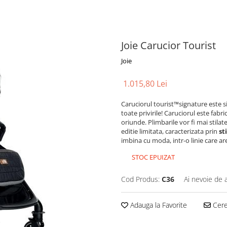
Joie Carucior Tourist
Joie
1.015,80 Lei
Caruciorul tourist™signature este s
toate privirile! Caruciorul este fabr
oriunde. Plimbarile vor fi mai stilat
editie limitata, caracterizata prin
st
imbina cu moda, intr-o linie care a
STOC EPUIZAT
Cod Produs:
C36
Ai nevoie de 
Adauga la Favorite
Cere 