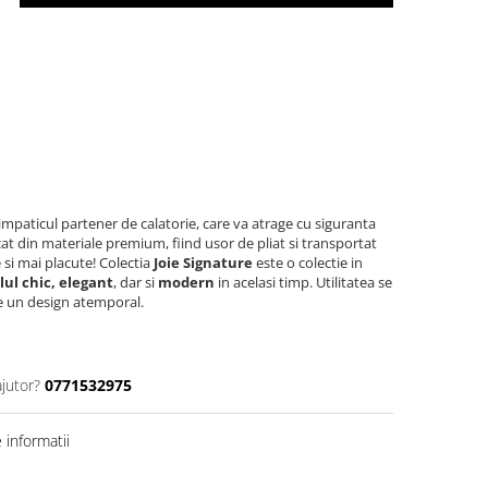
impaticul partener de calatorie, care va atrage cu siguranta
icat din materiale premium, fiind usor de pliat si transportat
e si mai placute! Colectia
Joie Signature
este o colectie in
ilul chic,
elegant
, dar si
modern
in acelasi timp. Utilitatea se
re un design atemporal.
ajutor?
0771532975
informatii