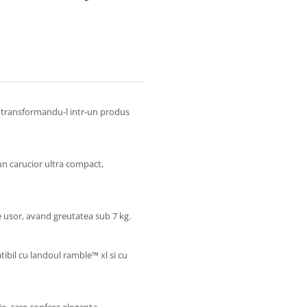
, transformandu-l intr-un produs
 un carucior ultra compact,
e usor, avand greutatea sub 7 kg.
ibil cu landoul ramble™ xl si cu