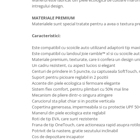
Manerul este fabricat din piele ecologica de culoare maron
intregului design.
MATERIALE PREMIUM
Materialele sunt special tratate pentru a avea o textura pre
Caracteristici:
Este compatibil cu scoicile auto utilizand adaptorii tip maxi
Este compatibil cu landoul Joie ramble™ xl si cu scoicile au
Materiale premium, texturate, care ii confera un design un
Un cadru rezistent, cu aspect lucios si elegant
Centuri de prindere in 5 puncte, cu captuseala SoftTouch, re
Suport pentru picioare reglabil in 2 pozitii
Accente din piele ecologica si fermoare elegante
Sistem flex comfort, pentru plimbari cu 50% mai line
Mecanism de pliere dintr-o singura atingere
Caruciorul sta pliat chiar si in pozitie verticala
Copertina generoasa, impermeabila si cu protectie UPF 50
Manerul din piele ecologica este reglabil
Roti de tip EVA, care sunt rezistente
Frana de tip OneTouch, care actioneaza rapid asupra rotil
Potrivit de la nastere, gratie sezutului inclinabil
Cos de depozitare incapator