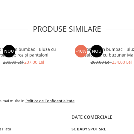
PRODUSE SIMILARE
 premium bumbac - Bluza cu
Set premium bumbac - Blu
NOU
-10%
NOU
volănașe roz și pantaloni
salopeta cu buzunar Ma
230,00 Lei
207,00 Lei
260,00 Lei
234,00 Lei
la mai multe in
Politica de Confidentialitate
DATE COMERCIALE
 Plata
SC BABY SPOT SRL