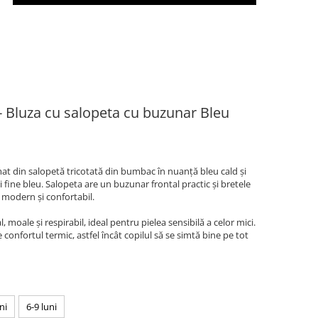
Bluza cu salopeta cu buzunar Bleu
at din salopetă tricotată din bumbac în nuanță bleu cald și
 fine bleu. Salopeta are un buzunar frontal practic și bretele
 modern și confortabil.
oale și respirabil, ideal pentru pielea sensibilă a celor mici.
 confortul termic, astfel încât copilul să se simtă bine pe tot
ni
6-9 luni