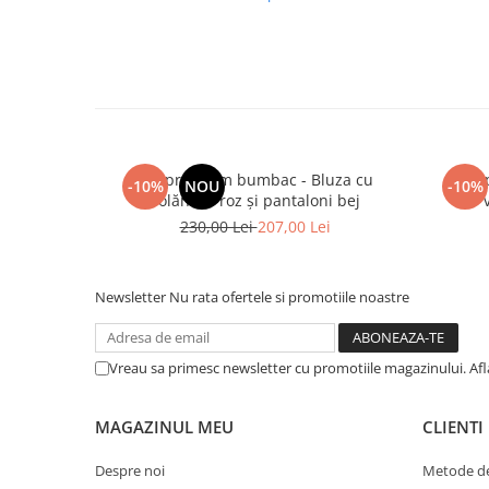
Set premium bumbac - Bluza cu
Set
-10%
NOU
-10%
volănașe roz și pantaloni bej
230,00 Lei
207,00 Lei
Newsletter
Nu rata ofertele si promotiile noastre
Vreau sa primesc newsletter cu promotiile magazinului. Af
MAGAZINUL MEU
CLIENTI
Despre noi
Metode de