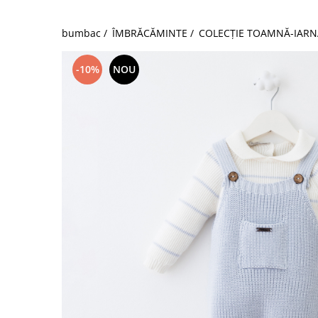
bumbac /
ÎMBRĂCĂMINTE /
COLECȚIE TOAMNĂ-IARN
-10%
NOU