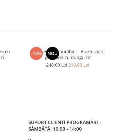
za cu
Set premium bumbac - Bluza roz și
Set pre
-10%
NOU
-10%
ro
pantalon cu dungi roz
p
240,00 Lei
216,00 Lei
2
SUPORT CLIENTI
PROGRAMĂRI -
SÂMBĂTĂ: 10:00 - 14:00