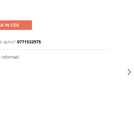
A IN COS
e ajutor?
0771532975
informatii