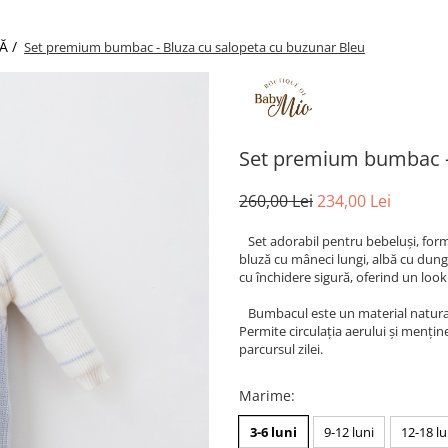
Ă /
Set premium bumbac - Bluza cu salopeta cu buzunar Bleu
Set premium bumbac - 
260,00 Lei
234,00 Lei
Set adorabil pentru bebeluși, form
bluză cu mâneci lungi, albă cu dungi
cu închidere sigură, oferind un look
Bumbacul este un material natural, m
Permite circulația aerului și menține
parcursul zilei.
Marime
:
3-6 luni
9-12 luni
12-18 lu