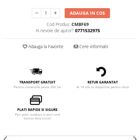
ADAUGA IN COS
Cod Produs:
CMBF69
Ai nevoie de ajutor?
0771532975
Adauga la Favorite
Cere informatii
TRANSPORT GRATUIT
RETUR GARANTAT
Pentru comenzile peste 300 Lei
Ai 14 zile la dispozitie pentru retur
PLATI RAPIDE SI SIGURE
Poti plati ramburs si prin card
bancar fara riscuri