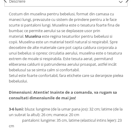
Descriere
Costum din muselina pentru bebelusi, format din camasa cu
maneci lungi, prevazute cu sistem de prindere pentru a le face
scurte si pantaloni lungi. Muselina este o tesatura foarte fina de
bumbac ce permite aerului sa se deplaseze usor prin
material.
Muselina
este regina tesaturilor pentru bebelusi si
copii. Muselina este un material textil natural si respirabil. Spre
deosebire de alte materiale care pot capta caldura corporala a
unui bebelus si opresc circulatia aerului, muselina este o tesatura
extrem de moale si respirabila. Este tesuta aerat, permitand
eliberarea caldurii si patrunderea aerului proaspat, astfel incât
bebelusul sa se simta calm si confortabil.
Setul este foarte confortabil, fara etichete care sa deranjeze pielea
bebeluslui.
Dimensiuni: Atentie! Inainte de a comanda, va rugam sa
consultati dimensiunile de mai jos!
3-6 luni:
bluza: lungime (de la umar pana jos): 32 cm; latime (de la
un subrat la altul): 26 cm; maneca: 20 cm
pantaloni: lungime: 35 cm, latime (elasticul intins lejer): 23
cm