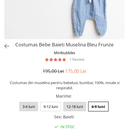
Costumas Bebe Baieti Muselina Bleu Frunze
Minibubbles
1 Review
195,00 Lei
175,00 Lei
Costumas din muselina pentru bebelusi, bumbac 100%, moale si
respirabil.
Marime
:
3-6 luni
9-12 luni
12-18 luni
6-9 luni
Sex
:
Baieti
IN STOC