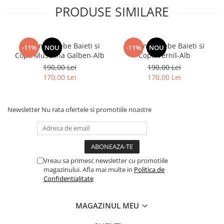
PRODUSE SIMILARE
Costumas Bebe Baieti si
Costumas Bebe Baieti si
-11%
NOU
-11%
NOU
Copii Muselina Galben-Alb
Copii Vernil-Alb
190,00 Lei
190,00 Lei
170,00 Lei
170,00 Lei
Newsletter
Nu rata ofertele si promotiile noastre
Vreau sa primesc newsletter cu promotiile
magazinului. Afla mai multe in
Politica de
Confidentialitate
MAGAZINUL MEU