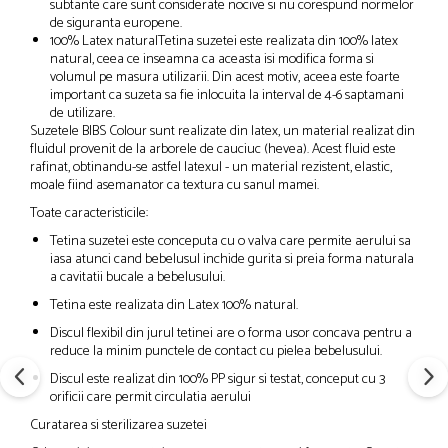
subtante care sunt considerate nocive si nu corespund normelor
de siguranta europene.
100% Latex naturalTetina suzetei este realizata din 100% latex
natural, ceea ce inseamna ca aceasta isi modifica forma si
volumul pe masura utilizarii. Din acest motiv, aceea este foarte
important ca suzeta sa fie inlocuita la interval de 4-6 saptamani
de utilizare.
Suzetele BIBS Colour sunt realizate din latex, un material realizat din
fluidul provenit de la arborele de cauciuc (hevea). Acest fluid este
rafinat, obtinandu-se astfel latexul - un material rezistent, elastic,
moale fiind asemanator ca textura cu sanul mamei.
Toate caracteristicile:
Tetina suzetei este conceputa cu o valva care permite aerului sa
iasa atunci cand bebelusul inchide gurita si preia forma naturala
a cavitatii bucale a bebelusului.
Tetina este realizata din Latex 100% natural.
Discul flexibil din jurul tetinei are o forma usor concava pentru a
reduce la minim punctele de contact cu pielea bebelusului.
Discul este realizat din 100% PP sigur si testat, conceput cu 3
orificii care permit circulatia aerului
Curatarea si sterilizarea suzetei