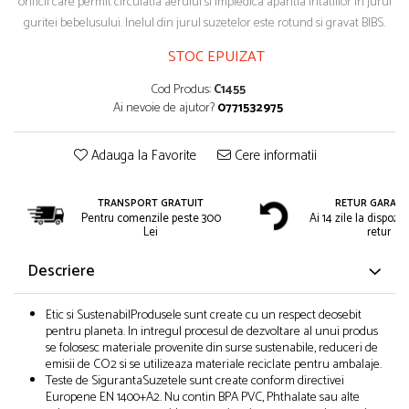
orificii care permit circulatia aerului si impiedica aparitia iritatiilor in jurul
guritei bebelusului. Inelul din jurul suzetelor este rotund si gravat BIBS.
STOC EPUIZAT
Cod Produs:
C1455
Ai nevoie de ajutor?
0771532975
Adauga la Favorite
Cere informatii
TRANSPORT GRATUIT
RETUR GARAN
Pentru comenzile peste 300
Ai 14 zile la dispozit
Lei
retur
Descriere
Etic si SustenabilProdusele sunt create cu un respect deosebit
pentru planeta. In intregul procesul de dezvoltare al unui produs
se folosesc materiale provenite din surse sustenabile, reduceri de
emisii de CO2 si se utilizeaza materiale reciclate pentru ambalaje.
Teste de SigurantaSuzetele sunt create conform directivei
Europene EN 1400+A2. Nu contin BPA PVC, Phthalate sau alte