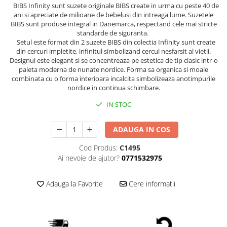
BIBS Infinity sunt suzete originale BIBS create in urma cu peste 40 de
ani si apreciate de milioane de bebelusi din intreaga lume. Suzetele
BIBS sunt produse integral in Danemarca, respectand cele mai stricte
standarde de siguranta.
Setul este format din 2 suzete BIBS din colectia Infinity sunt create
din cercuri impletite, infinitul simbolizand cercul nesfarsit al vietii.
Designul este elegant si se concentreaza pe estetica de tip clasic intr-o
paleta moderna de nunate nordice. Forma sa organica si moale
combinata cu o forma interioara incalcita simbolizeaza anotimpurile
nordice in continua schimbare.
IN STOC
ADAUGA IN COS
Cod Produs:
C1495
Ai nevoie de ajutor?
0771532975
Adauga la Favorite
Cere informatii