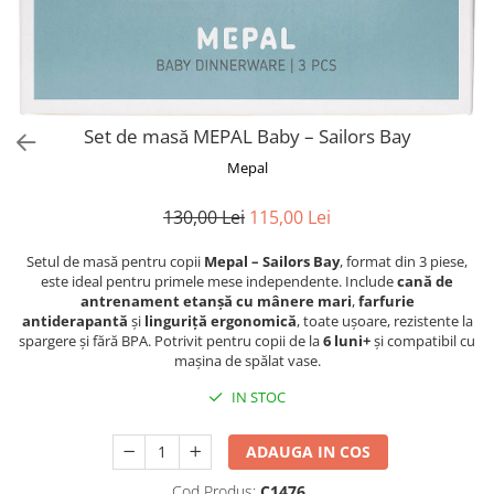
Set de masă MEPAL Baby – Sailors Bay
Mepal
130,00 Lei
115,00 Lei
Setul de masă pentru copii
Mepal – Sailors Bay
, format din 3 piese,
este ideal pentru primele mese independente. Include
cană de
antrenament etanșă cu mânere mari
,
farfurie
antiderapantă
și
linguriță ergonomică
, toate ușoare, rezistente la
spargere și fără BPA. Potrivit pentru copii de la
6 luni+
și compatibil cu
mașina de spălat vase.
IN STOC
ADAUGA IN COS
Cod Produs:
C1476