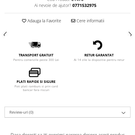
Ai nevoie de ajutor?
0771532975
Adauga la Favorite
Cere informatii
TRANSPORT GRATUIT
RETUR GARANTAT
Pentru comenzile peste 300 Lei
Ai 14 zile la dispozitie pentru retur
PLATI RAPIDE SI SIGURE
Poti plati ramburs si prin card
bancar fara riscuri
Review-uri
(0)
Daca doresti sa iti exprimi parerea despre acest produs