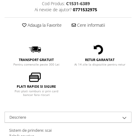
Cod Produs:
C1531-6389
Ai nevoie de ajutor?
0771532975
Adauga la Favorite
Cere informatii
TRANSPORT GRATUIT
RETUR GARANTAT
Pentru comenzile peste 300 Lei
Ai 14 zile la dispozitie pentru retur
PLATI RAPIDE SI SIGURE
Poti plati ramburs si prin card
bancar fara riscuri
Descriere
Sistem de prindere: scai
Talpă: cauciuc