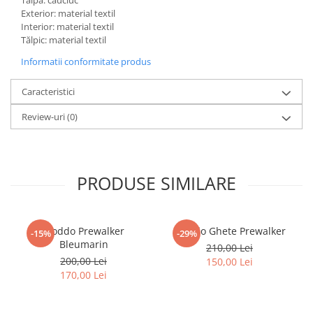
Exterior: material textil
Interior: material textil
Tălpic: material textil
Informatii conformitate produs
Caracteristici
Review-uri
(0)
PRODUSE SIMILARE
Froddo Prewalker
Froddo Ghete Prewalker
-15%
-29%
Bleumarin
210,00 Lei
200,00 Lei
150,00 Lei
170,00 Lei