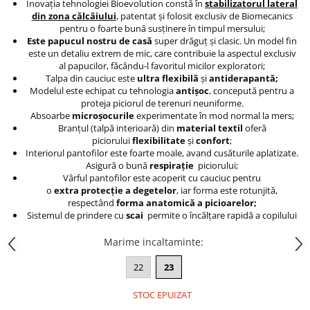
Inovaţia tehnologiei Bioevolution constă în
stabilizatorul lateral
din zona călcâiului
, patentat şi folosit exclusiv de Biomecanics
pentru o foarte bună susţinere în timpul mersului;
Este papucul nostru de casă
super drăguț și clasic. Un model fin
este un detaliu extrem de mic, care contribuie la aspectul exclusiv
al papucilor, făcându-l favoritul micilor exploratori;
Talpa din cauciuc este
ultra flexibilă
şi
antiderapantă;
Modelul este echipat cu tehnologia
antişoc
, concepută pentru a
proteja piciorul de terenuri neuniforme.
Absoarbe
microșocurile
experimentate în mod normal la mers;
Branţul (talpă interioară) din
material textil
oferă
piciorului
flexibilitate
şi
confort
;
Interiorul pantofilor este foarte moale, avand cusăturile aplatizate.
Asigură o bună
respiraţie
piciorului;
Vârful pantofilor este acoperit cu cauciuc pentru
o
extra protecţie a degetelor
, iar forma este rotunjită,
respectând
forma anatomică a picioarelor;
Sistemul de prindere cu
scai
permite o încălţare rapidă a copilului
Marime incaltaminte
:
22
23
STOC EPUIZAT