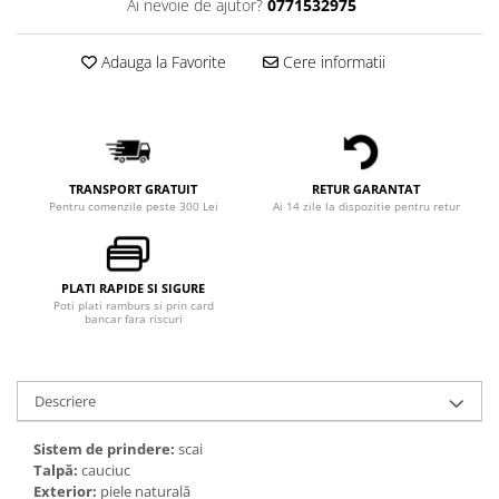
Ai nevoie de ajutor?
0771532975
Adauga la Favorite
Cere informatii
TRANSPORT GRATUIT
RETUR GARANTAT
Pentru comenzile peste 300 Lei
Ai 14 zile la dispozitie pentru retur
PLATI RAPIDE SI SIGURE
Poti plati ramburs si prin card
bancar fara riscuri
Descriere
Sistem de prindere:
scai
Talpă:
cauciuc
Exterior:
piele naturală