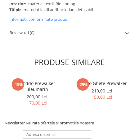
Interior:
material textil, BioLinning
Tălpic:
material textil antibacterian, detaşabil
Informatii conformitate produs
Review-uri
(0)
PRODUSE SIMILARE
Froddo Prewalker
Froddo Ghete Prewalker
-15%
-29%
Bleumarin
210,00 Lei
200,00 Lei
150,00 Lei
170,00 Lei
Newsletter
Nu rata ofertele si promotiile noastre