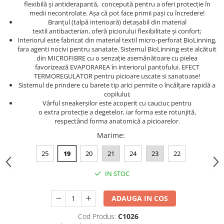
flexibilă şi antiderapantă, concepută pentru a oferi protecție în
medii necontrolate. Așa că pot face primii pași cu încredere!
Branţul (talpă interioară) detaşabil din material
textil antibacterian, oferă piciorului flexibilitate şi confort;
Interiorul este fabricat din material textil micro-perforat BioLinning,
fara agenti nocivi pentru sanatate. Sistemul BioLinning este alcătuit
din MICROFIBRE cu o senzație asemănătoare cu pielea
favorizează EVAPORAREA în interiorul pantofului. EFECT
TERMOREGULATOR pentru picioare uscate si sanatoase!
Sistemul de prindere cu barete tip arici permite o încălţare rapidă a
copilului;
Vârful sneakerşilor este acoperit cu cauciuc pentru
o extra protecţie a degetelor, iar forma este rotunjită,
respectând forma anatomică a picioarelor.
Marime
:
25
19
20
21
24
23
22
IN STOC
ADAUGA IN COS
Cod Produs:
C1026