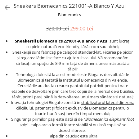
Sneakers Biomecanics 221001-A Blanco Y Azul
Biomecanics
320,00 Lei
299,00 Lei
Sneakersii Biomecanics 221001-A Blanco Y Azul
sunt lucraţi
cu piele naturală eco-friendly, fără crom sau nichel;
Sneakerşii sunt fabricaţi pe calapod
standard-lat
. Fixarea pe picior
şi reglarea lăţimii se face cu ajutorul scaiului. Vă recomandăm
să lăsaţi un spaţiu de 8-9 mm faţă de dimensiunea măsurată a
tălpii;
Tehnologia folosită la acest model este Biogate, dezvoltată de
Biomecanics şi testată la Institutul Biomecanics din Valencia.
Cercetările au dus la crearea pantofului potrivit pentru toate
etapele de dezvoltare prin care trec copiii de la mersul de-a buşilea,
târât, primii paşi, până la dezvoltarea unui mers sănătos şi natural;
Inovaţia tehnologiei Biogate constă în
stabilizatorul lateral din zona
călcâiului
, patentat şi folosit exclusiv de Biomecanics pentru o
foarte bună susţinere în timpul mersului;
Singuranţa primilor paşi este dată şi de "
Biomecanics elephant foot
sole
" - talpa are o formă foarte stabilă şi nu lasă copiii să se
dezechilibreze;
Talpa din cauciuc este ultra