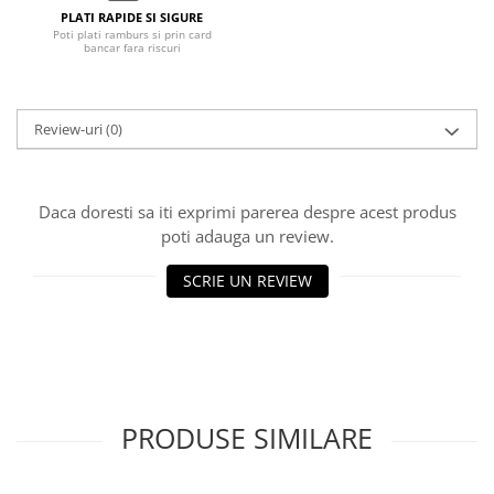
PLATI RAPIDE SI SIGURE
Poti plati ramburs si prin card
bancar fara riscuri
Review-uri
(0)
Daca doresti sa iti exprimi parerea despre acest produs
poti adauga un review.
SCRIE UN REVIEW
PRODUSE SIMILARE