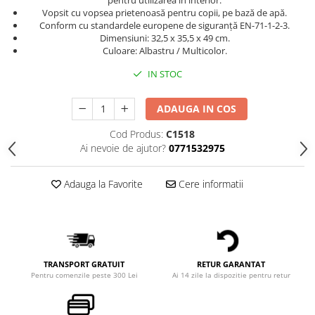
pentru utilizarea în interior.
Vopsit cu vopsea prietenoasă pentru copii, pe bază de apă.
Conform cu standardele europene de siguranță EN-71-1-2-3.
Dimensiuni: 32,5 x 35,5 x 49 cm.
Culoare: Albastru / Multicolor.
IN STOC
ADAUGA IN COS
Cod Produs:
C1518
Ai nevoie de ajutor?
0771532975
Adauga la Favorite
Cere informatii
TRANSPORT GRATUIT
RETUR GARANTAT
Pentru comenzile peste 300 Lei
Ai 14 zile la dispozitie pentru retur