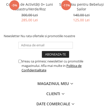
Covoraș de Activități 0+ Luni
Set Cadou pentru Bebeluși
-5%
-11%
Albastru/Verde/Roz
Sailor
300,00 Lei
140,00 Lei
285,00 Lei
125,00 Lei
Newsletter
Nu rata ofertele si promotiile noastre
Vreau sa primesc newsletter cu promotiile
magazinului. Afla mai multe in
Politica de
Confidentialitate
MAGAZINUL MEU
CLIENTI
DATE COMERCIALE