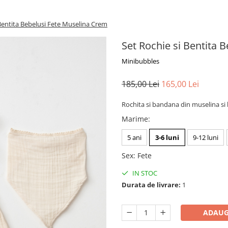
 Bentita Bebelusi Fete Muselina Crem
Set Rochie si Bentita 
Minibubbles
185,00 Lei
165,00 Lei
Rochita si bandana din muselina si
Marime
:
5 ani
3-6 luni
9-12 luni
Sex
:
Fete
IN STOC
Durata de livrare:
1
ADAUG