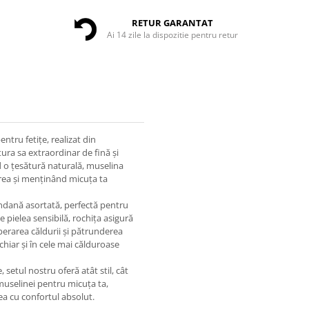
RETUR GARANTAT
Ai 14 zile la dispozitie pentru retur
tru fetițe, realizat din
ra sa extraordinar de fină și
nd o țesătură naturală, muselina
irea și menținând micuța ta
bandană asortată, perfectă pentru
e pielea sensibilă, rochița asigură
berarea căldurii și pătrunderea
hiar și în cele mai călduroase
, setul nostru oferă atât stil, cât
 muselinei pentru micuța ta,
a cu confortul absolut.