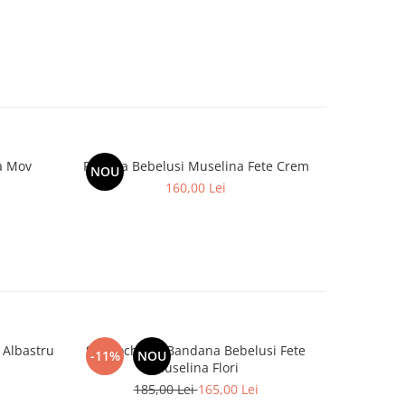
a Mov
Rochita Bebelusi Muselina Fete Crem
Rochita 
NOU
-11%
160,00 Lei
1
 Albastru
Set Rochie si Bandana Bebelusi Fete
Costum
-11%
NOU
-5%
Muselina Flori
1
185,00 Lei
165,00 Lei