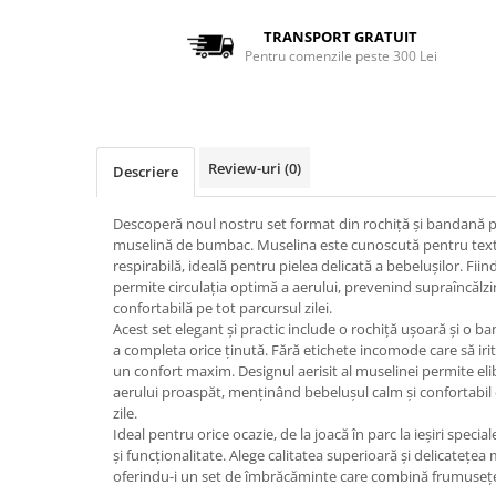
TRANSPORT GRATUIT
Pentru comenzile peste 300 Lei
Review-uri
(0)
Descriere
Descoperă noul nostru set format din rochiță și bandană pen
muselină de bumbac. Muselina este cunoscută pentru textu
respirabilă, ideală pentru pielea delicată a bebelușilor. Fii
permite circulația optimă a aerului, prevenind supraîncălz
confortabilă pe tot parcursul zilei.
Acest set elegant și practic include o rochiță ușoară și o 
a completa orice ținută. Fără etichete incomode care să irit
un confort maxim. Designul aerisit al muselinei permite eli
aerului proaspăt, menținând bebelușul calm și confortabil c
zile.
Ideal pentru orice ocazie, de la joacă în parc la ieșiri speciale
și funcționalitate. Alege calitatea superioară și delicatețea
oferindu-i un set de îmbrăcăminte care combină frumusețe