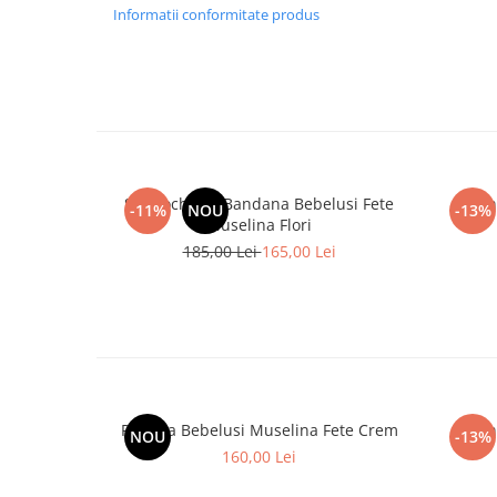
Informatii conformitate produs
Set Rochie si Bandana Bebelusi Fete
Roch
-11%
NOU
-13%
Muselina Flori
185,00 Lei
165,00 Lei
Rochita Bebelusi Muselina Fete Crem
Roch
NOU
-13%
160,00 Lei