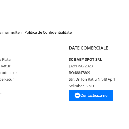
la mai multe in
Politica de Confidentialitate
DATE COMERCIALE
 Plata
SC BABY SPOT SRL
e Retur
J32/1790/2023
Produselor
RO48847809
de Retur
Str. Dr. Ion Ratiu Nr.48 Ap 1
Selimbar, Sibiu
L
Contacteaza-ne