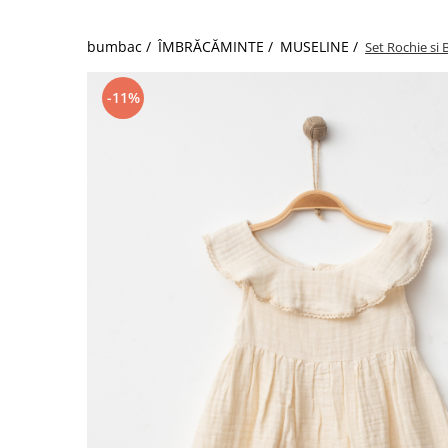
bumbac /
ÎMBRĂCĂMINTE /
MUSELINE /
Set Rochie si
-11%