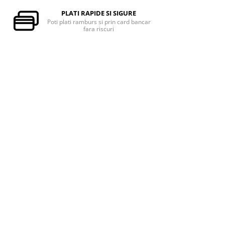
PLATI RAPIDE SI SIGURE
Poti plati ramburs si prin card bancar
fara riscuri