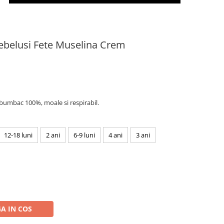
Bebelusi Fete Muselina Crem
 bumbac 100%, moale si respirabil.
12-18 luni
2 ani
6-9 luni
4 ani
3 ani
A IN COS