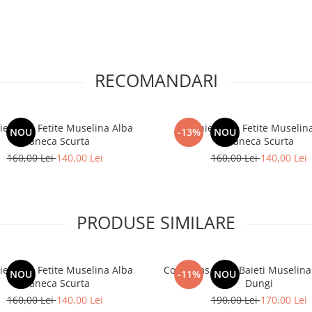
RECOMANDARI
ie Bebe Fetite Muselina Alba
Rochie Bebe Fetite Muselin
NOU
-13%
NOU
Maneca Scurta
Maneca Scurta
160,00 Lei
140,00 Lei
160,00 Lei
140,00 Lei
PRODUSE SIMILARE
ie Bebe Fetite Muselina Alba
Costumas Bebe Baieti Muselina
NOU
-11%
NOU
Maneca Scurta
Dungi
160,00 Lei
140,00 Lei
190,00 Lei
170,00 Lei