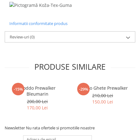
Informatii conformitate produs
Review-uri
(0)
PRODUSE SIMILARE
Froddo Prewalker
Froddo Ghete Prewalker
-15%
-29%
Bleumarin
210,00 Lei
200,00 Lei
150,00 Lei
170,00 Lei
Newsletter
Nu rata ofertele si promotiile noastre