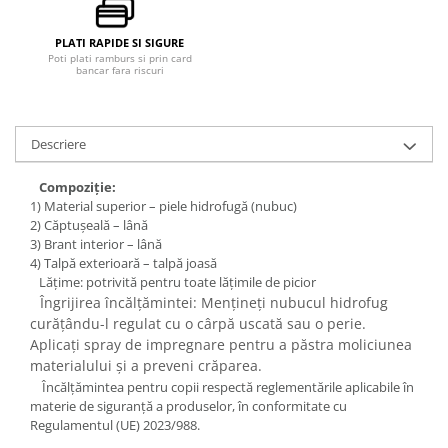
PLATI RAPIDE SI SIGURE
Poti plati ramburs si prin card
bancar fara riscuri
Descriere
Compoziție:
1) Material superior – piele hidrofugă (nubuc)
2) Căptușeală – lână
3) Brant interior – lână
4) Talpă exterioară – talpă joasă
Lățime: potrivită pentru toate lățimile de picior
Îngrijirea încălțămintei: Mențineți nubucul hidrofug
curățându-l regulat cu o cârpă uscată sau o perie.
Aplicați spray de impregnare pentru a păstra moliciunea
materialului și a preveni crăparea.
Încălțămintea pentru copii respectă reglementările aplicabile în
materie de siguranță a produselor, în conformitate cu
Regulamentul (UE) 2023/988.