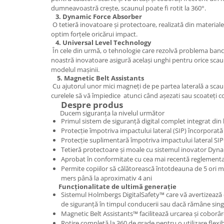
dumneavoastră crește, scaunul poate fi rotit la 360°.
3.
Dynamic Force Absorber
O tetieră inovatoare și protectoare, realizată din material
optim forțele oricărui impact.
4.
Universal Level Technology
În cele din urmă, o tehnologie care rezolvă problema banch
noastră inovatoare asigură același unghi pentru orice scau
modelul mașinii.
5.
Magnetic Belt Assistants
Cu ajutorul unor mici magneți de pe partea laterală a scaun
curelele să vă împiedice atunci când așezati sau scoateți c
Despre produs
Ducem siguranța la nivelul următor
Primul sistem de siguranță digital complet integrat din
Protecție împotriva impactului lateral (SIP) încorporată
Protecție suplimentară împotriva impactului lateral SI
Tetieră protectoare și moale cu sistemul inovator Dyn
Aprobat în conformitate cu cea mai recentă reglement
Permite copiilor să călătorească întotdeauna de 5 ori ma
mers până la aproximativ 4 ani
Func
ț
ionalitate de ultimă generație
Sistemul Holmbergs DigitalSafety™ care vă avertizează d
de siguranță în timpul conducerii sau dacă rămâne sing
Magnetic Belt Assistants™ facilitează urcarea și coborâ
Rotire completă la 360 de grade pentru o utilizare flexib