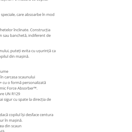
e speciale, care absoarbe în mod
etelor înclinate. Construcția
n sau banchetă, indiferent de
ului, puteți evita cu ușurință ca
opilul din mașină.
 lume
 în carcasa scaunului
P+ cu o formă personalizată
amic Force Absorber™.
are UN R129
i sigur cu spate la direcția de
acă copilul își desface centura
ur în mașină.
rea din scaun
ilă