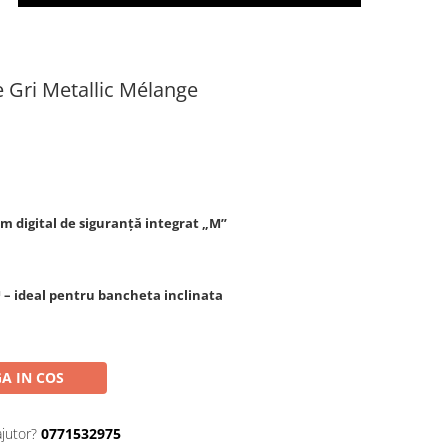
e Gri Metallic Mélange
em digital de siguranță integrat „M”
 – ideal pentru bancheta inclinata
A IN COS
ajutor?
0771532975