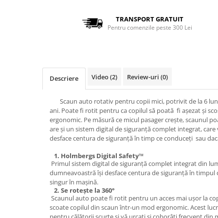
TRANSPORT GRATUIT
Pentru comenzile peste 300 Lei
Video
(2)
Review-uri
(0)
Descriere
Scaun auto rotativ pentru copii mici, potrivit de la 6 lun
ani. Poate fi rotit pentru ca copilul să poată fi așezat și s
ergonomic. Pe măsură ce micul pasager crește, scaunul poat
are și un sistem digital de siguranță complet integrat, care 
desface centura de siguranță în timp ce conduceți sau da
1.
Holmbergs Digital Safety™
Primul sistem digital de siguranță complet integrat din lu
dumneavoastră își desface centura de siguranță în timpul c
singur în mașină.
2. Se rotește la 360°
Scaunul auto poate fi rotit pentru un acces mai ușor la copi
scoate copilul din scaun într-un mod ergonomic. Acest lucru
pentru călătorii scurte și vă urcați și coborâți frecvent din