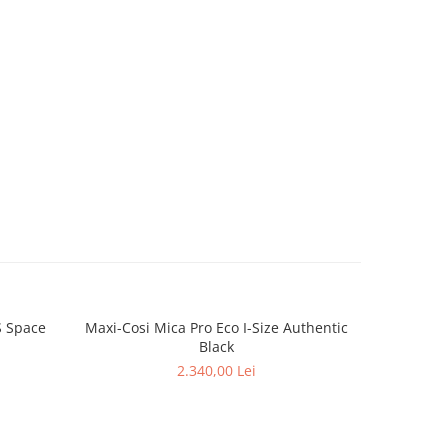
S Space
Maxi-Cosi Mica Pro Eco I-Size Authentic
BeSafe 
Black
2.340,00 Lei