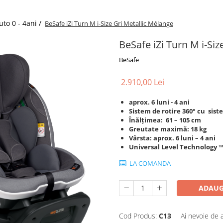
to 0 - 4ani /
BeSafe iZi Turn M i-Size Gri Metallic Mélange
BeSafe iZi Turn M i-Siz
BeSafe
2.910,00 Lei
aprox. 6 luni - 4 ani
Sistem de rotire 360° cu sist
Înălțimea: 61 – 105 cm
Greutate maximă: 18 kg
Vârsta: aprox. 6 luni – 4 ani
Universal Level Technology ™
LA COMANDA
ADAUG
Cod Produs:
C13
Ai nevoie de 