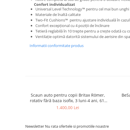
Confort individualizat
Universal Level Technology™ pentru cel mai bun unghi a
Materiale de înaltă calitate
Two-Fit Cushions™ pentru ajustare individuală în cazul 
Confort excepțional cu 4 poziții de înclinare
Tetieră reglabilă în 10 trepte pentru a crește odată cu c
Ventilație optimă datorită sistemului de aerisire din sp
Informatii conformitate produs
Scaun auto pentru copii Britax Römer,
BeSa
rotativ fără baza isofix, 3 luni-4 ani, 61-
105 cm, 0-18 kg, DUALFIX 5Z + insert
1.400,00 Lei
relax gratuit
Newsletter
Nu rata ofertele si promotiile noastre