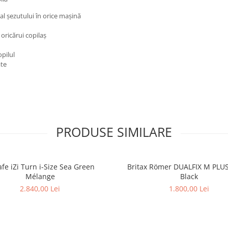
l șezutului în orice mașină
oricărui copilaș
opilul
ate
PRODUSE SIMILARE
fe iZi Turn i-Size Sea Green
Britax Römer DUALFIX M PLU
Mélange
Black
2.840,00 Lei
1.800,00 Lei