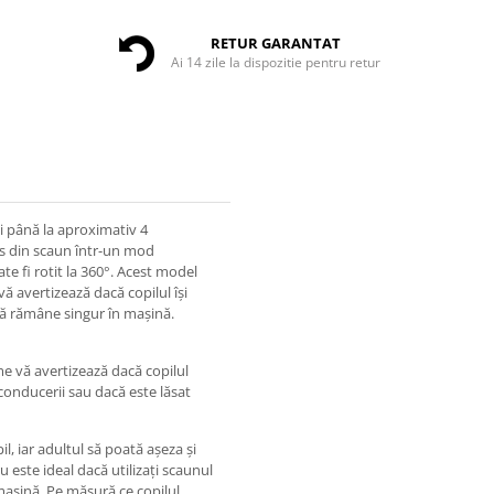
RETUR GARANTAT
Ai 14 zile la dispozitie pentru retur
i până la aproximativ 4
cos din scaun într-un mod
e fi rotit la 360°. Acest model
vă avertizează dacă copilul își
că rămâne singur în mașină.
me vă avertizează dacă copilul
onducerii sau dacă este lăsat
l, iar adultul să poată așeza și
 este ideal dacă utilizați scaunul
 mașină. Pe măsură ce copilul