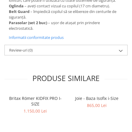
lovituri, care poate fi utilizată cu toate sistemele de siguranță.
Oglinda
– aveți contact vizual cu copilul (17 cm diametru).
Belt Guard
– împiedică copilul să se elibereze din centurile de
siguranță.
Parasolar (set 2 buc)
– ușor de atașat prin prindere
electrostatică.
Informatii conformitate produs
Review-uri
(0)
PRODUSE SIMILARE
Britax Römer KIDFIX PRO I-
Joie - Baza Isofix i-Size
SIZE
865,00 Lei
1.150,00 Lei