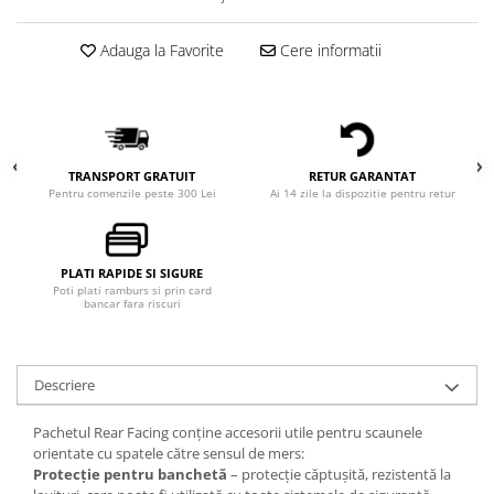
Adauga la Favorite
Cere informatii
TRANSPORT GRATUIT
RETUR GARANTAT
Pentru comenzile peste 300 Lei
Ai 14 zile la dispozitie pentru retur
PLATI RAPIDE SI SIGURE
Poti plati ramburs si prin card
bancar fara riscuri
Descriere
Pachetul Rear Facing conține accesorii utile pentru scaunele
orientate cu spatele către sensul de mers:
Protecție pentru banchetă
– protecție căptușită, rezistentă la