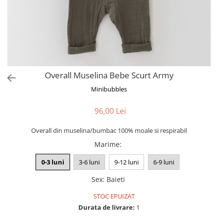
Overall Muselina Bebe Scurt Army
Minibubbles
96,00 Lei
Overall din muselina/bumbac 100% moale si respirabil
Marime
:
0-3 luni
3-6 luni
9-12 luni
6-9 luni
Sex
:
Baieti
STOC EPUIZAT
Durata de livrare:
1