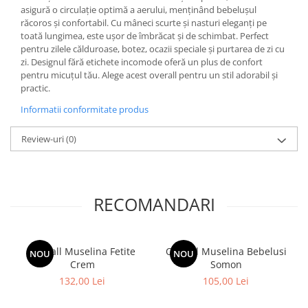
asigură o circulație optimă a aerului, menținând bebelușul
răcoros și confortabil. Cu mâneci scurte și nasturi eleganți pe
toată lungimea, este ușor de îmbrăcat și de schimbat. Perfect
pentru zilele călduroase, botez, ocazii speciale și purtarea de zi cu
zi. Designul fără etichete incomode oferă un plus de confort
pentru micuțul tău. Alege acest overall pentru un stil adorabil și
practic.
Informatii conformitate produs
Review-uri
(0)
RECOMANDARI
Overall Muselina Fetite
Overall Muselina Bebelusi
NOU
NOU
Crem
Somon
132,00 Lei
105,00 Lei