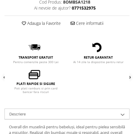
Cod Produs:
8OMBSA1218
Ai nevoie de ajutor?
0771532975
Adauga la Favorite
Cere informatii
TRANSPORT GRATUIT
RETUR GARANTAT
Pentru comenzile peste 300 Lei
Ai 14 zile la dispozitie pentru retur
PLATI RAPIDE SI SIGURE
Poti plati ramburs si prin card
bancar fara riscuri
Descriere
Overall din muselină pentru bebeluși, ideal pentru pielea sensibilă
a micuților. Realizat din bumbac moale și respirabil, acest overall