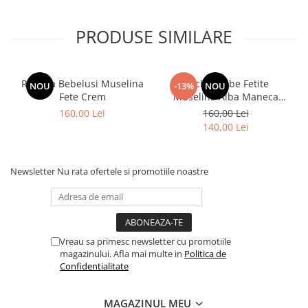
PRODUSE SIMILARE
Rochita Bebelusi Muselina
Rochie Bebe Fetite
NOU
-13%
NOU
Fete Crem
Muselina Alba Maneca
Scurta
160,00 Lei
160,00 Lei
140,00 Lei
Newsletter
Nu rata ofertele si promotiile noastre
Vreau sa primesc newsletter cu promotiile
magazinului. Afla mai multe in
Politica de
Confidentialitate
MAGAZINUL MEU