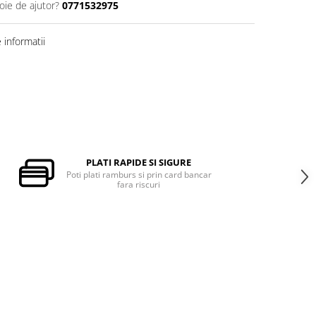
oie de ajutor?
0771532975
informatii
PLATI RAPIDE SI SIGURE
Poti plati ramburs si prin card bancar
fara riscuri