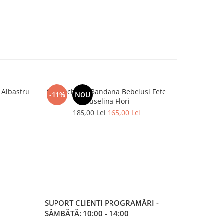
 Albastru
Set Rochie si Bandana Bebelusi Fete
Costum
-11%
NOU
-5%
Muselina Flori
1
185,00 Lei
165,00 Lei
SUPORT CLIENTI
PROGRAMĂRI -
SÂMBĂTĂ: 10:00 - 14:00