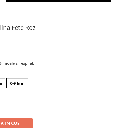
lina Fete Roz
 moale si respirabil.
ni
6-9 luni
A IN COS