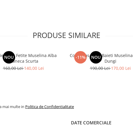
PRODUSE SIMILARE
ie Bebe Fetite Muselina Alba
Costumas Bebe Baieti Muselina
NOU
-11%
NOU
Maneca Scurta
Dungi
160,00 Lei
140,00 Lei
190,00 Lei
170,00 Lei
la mai multe in
Politica de Confidentialitate
DATE COMERCIALE