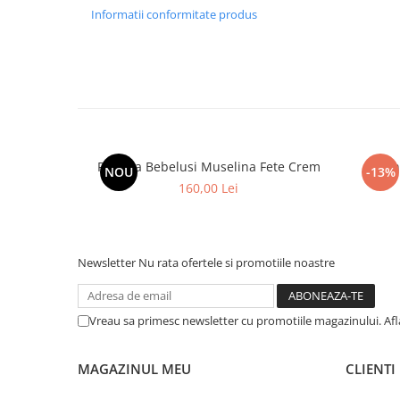
Informatii conformitate produs
Rochita Bebelusi Muselina Fete Crem
Roch
NOU
-13%
160,00 Lei
Newsletter
Nu rata ofertele si promotiile noastre
Vreau sa primesc newsletter cu promotiile magazinului. Af
MAGAZINUL MEU
CLIENTI