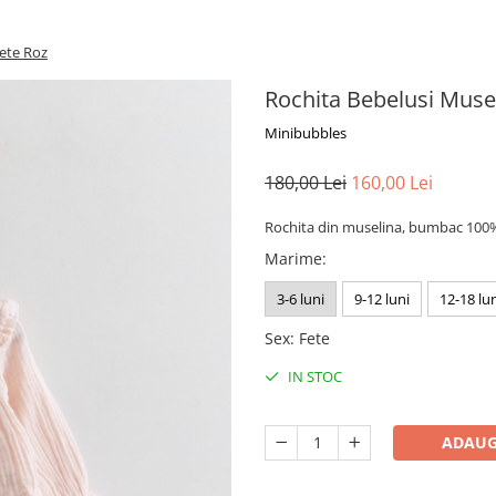
ete Roz
Rochita Bebelusi Muse
Minibubbles
180,00 Lei
160,00 Lei
Rochita din muselina, bumbac 100%,
Marime
:
3-6 luni
9-12 luni
12-18 lu
Sex
:
Fete
IN STOC
ADAUG