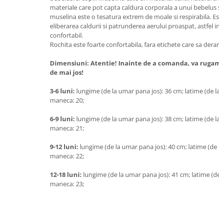
materiale care pot capta caldura corporala a unui bebelus si
muselina este o tesatura extrem de moale si respirabila. E
eliberarea caldurii si patrunderea aerului proaspat, astfel i
confortabil.
Rochita este foarte confortabila, fara etichete care sa dera
Dimensiuni: Atentie! Inainte de a comanda, va rugam
de mai jos!
3-6 luni:
lungime (de la umar pana jos): 36 cm; latime (de la
maneca: 20;
6-9 luni:
lungime (de la umar pana jos): 38 cm; latime (de la
maneca: 21;
9-12 luni:
lungime (de la umar pana jos): 40 cm; latime (de l
maneca: 22;
12-18 luni:
lungime (de la umar pana jos): 41 cm; latime (de 
maneca: 23;