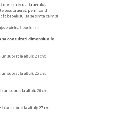
 opresc circulatia aerului,
ste tesuta aerat, permitand
ncât bebelusul sa se simta calm si
njeze pielea bebeluslui.
 sa consultati dimensiunile
 un subrat la altul): 24 cm;
 un subrat la altul): 25 cm;
a un subrat la altul): 26 cm;
la un subrat la altul): 27 cm;