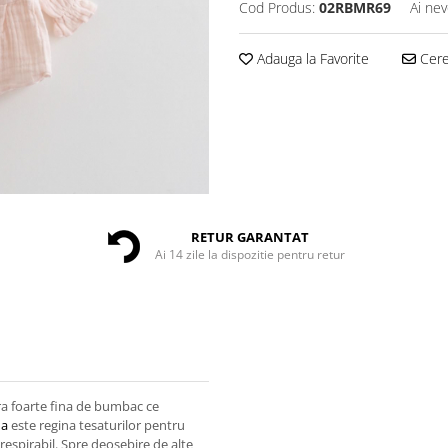
Cod Produs:
02RBMR69
Ai nev
Adauga la Favorite
Cere 
RETUR GARANTAT
Ai 14 zile la dispozitie pentru retur
ra foarte fina de bumbac ce
na
este regina tesaturilor pentru
 respirabil. Spre deosebire de alte