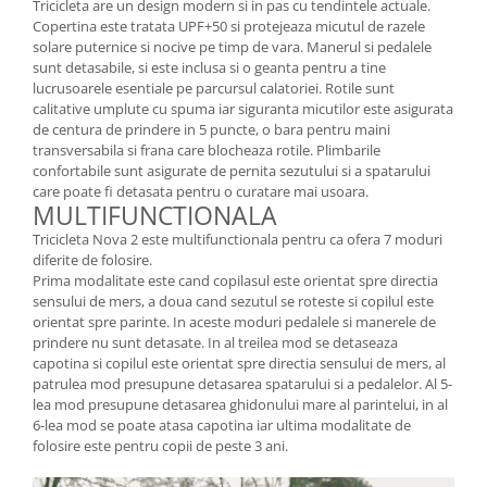
Tricicleta are un design modern si in pas cu tendintele actuale.
Copertina este tratata UPF+50 si protejeaza micutul de razele
solare puternice si nocive pe timp de vara. Manerul si pedalele
sunt detasabile, si este inclusa si o geanta pentru a tine
lucrusoarele esentiale pe parcursul calatoriei. Rotile sunt
calitative umplute cu spuma iar siguranta micutilor este asigurata
de centura de prindere in 5 puncte, o bara pentru maini
transversabila si frana care blocheaza rotile. Plimbarile
confortabile sunt asigurate de pernita sezutului si a spatarului
care poate fi detasata pentru o curatare mai usoara.
MULTIFUNCTIONALA
Tricicleta Nova 2 este multifunctionala pentru ca ofera 7 moduri
diferite de folosire.
Prima modalitate este cand copilasul este orientat spre directia
sensului de mers, a doua cand sezutul se roteste si copilul este
orientat spre parinte. In aceste moduri pedalele si manerele de
prindere nu sunt detasate. In al treilea mod se detaseaza
capotina si copilul este orientat spre directia sensului de mers, al
patrulea mod presupune detasarea spatarului si a pedalelor. Al 5-
lea mod presupune detasarea ghidonului mare al parintelui, in al
6-lea mod se poate atasa capotina iar ultima modalitate de
folosire este pentru copii de peste 3 ani.