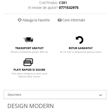
Cod Produs:
C381
Ai nevoie de ajutor?
0771532975
Adauga la Favorite
Cere informatii
TRANSPORT GRATUIT
RETUR GARANTAT
Pentru comenzile peste 300 Lei
Ai 14 zile la dispozitie pentru retur
PLATI RAPIDE SI SIGURE
Poti plati ramburs si prin card
bancar fara riscuri
Descriere
DESIGN MODERN