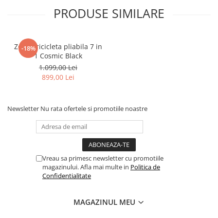
PRODUSE SIMILARE
Zopa Tricicleta pliabila 7 in
-18%
1 Cosmic Black
1.099,00 Lei
899,00 Lei
Newsletter
Nu rata ofertele si promotiile noastre
Vreau sa primesc newsletter cu promotiile
magazinului. Afla mai multe in
Politica de
Confidentialitate
MAGAZINUL MEU