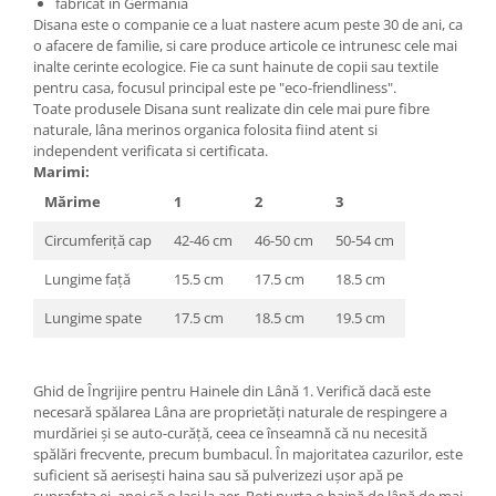
fabricat in Germania
Disana este o companie ce a luat nastere acum peste 30 de ani, ca
o afacere de familie, si care produce articole ce intrunesc cele mai
inalte cerinte ecologice. Fie ca sunt hainute de copii sau textile
pentru casa, focusul principal este pe "eco-friendliness".
Toate produsele Disana sunt realizate din cele mai pure fibre
naturale, lâna merinos organica folosita fiind atent si
independent verificata si certificata.
Marimi:
Mărime
1
2
3
Circumferiță cap
42-46 cm
46-50 cm
50-54 cm
Lungime față
15.5 cm
17.5 cm
18.5 cm
Lungime spate
17.5 cm
18.5 cm
19.5 cm
Ghid de Îngrijire pentru Hainele din Lână 1. Verifică dacă este
necesară spălarea Lâna are proprietăți naturale de respingere a
murdăriei și se auto-curăță, ceea ce înseamnă că nu necesită
spălări frecvente, precum bumbacul. În majoritatea cazurilor, este
suficient să aerisești haina sau să pulverizezi ușor apă pe