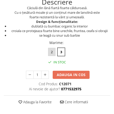
Descriere
Căciulă din lână fiartă foarte călduroasă.
Cu o țesătură moale și un conținut mare de lanolină este
foarte rezistentă la vânt și umezeală.
Design & funcționalitate:
dublată cu bumbac organic la interior
croiala ce protejeaza foarte bine urechile, fruntea, ceafa si obrajii
se leagă cu snur sub barbie
Marime
:
2
3
IN STOC
ADAUGA IN COS
Cod Produs:
C12071
Ai nevoie de ajutor?
0771532975
Adauga la Favorite
Cere informatii