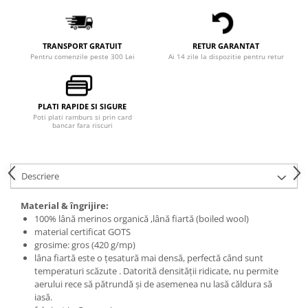
TRANSPORT GRATUIT
RETUR GARANTAT
Pentru comenzile peste 300 Lei
Ai 14 zile la dispozitie pentru retur
PLATI RAPIDE SI SIGURE
Poti plati ramburs si prin card
bancar fara riscuri
Descriere
Material & îngrijire:
100% lână merinos organică ,lână fiartă (boiled wool)
material certificat GOTS
grosime: gros (420 g/mp)
lâna fiartă este o țesatură mai densă, perfectă când sunt
temperaturi scăzute . Datorită densității ridicate, nu permite
aerului rece să pătrundă și de asemenea nu lasă căldura să
iasă.