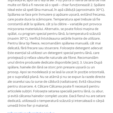
suprafața ei, apoi să o lași la aer. Poți purta o haină de lână de mai
multe ori fără a fi nevoie să o speli – chiar funcționează! 2. Spălare
Ideal este să speli lâna manual, în apă călduță (aproximativ 30°C).
Spălarea se face prin înmuiere și apăsare ușoară, evitând frecarea,
care poate duce la scămoșare. Temperatura apei trebuie să fie
constantă atât la spălare, cât și la clătire – variațiile pot provoca
micșorarea materialului. Alternativ, se poate folosi mașina de
spălat, cu program special pentru lână, la temperatură scăzută
(maxim 30°C). Verifică întotdeauna setările înainte de utilizare.
Pentru lâna tip fleece, recomandăm spălarea manuală, cât mai
delicată, fără frecare sau stoarcere. Folosește detergent adecvat
Este esențial să utilizezi un detergent special pentru lână, care
protejează și reface uleiurile naturale ale fibrei. Recomandăm
unul dintre produsele dedicate disponibile [aici]. 3. Uscare După
spălare, hainele din lână se storc prin presare ușoară cu un
prosop. Apoi se modelează și se lasă la uscat în poziție orizontală,
pe o suprafață plană. Nu se atârnă și nu se expun la razele directe
ale soarelui sau la surse de căldură (radiatoare). Evită răsucirea
pentru stoarcere. 4. Călcare Călcarea poate fi necesară pentru
articolele subțiri. Folosește setarea specială pentru lână, cu abur,
și evită călcarea hainelor complet uscate. Dacă fierul nu are setare
dedicată, utilizează o temperatură scăzută și intercalează o cârpă
umedă între fier și material.