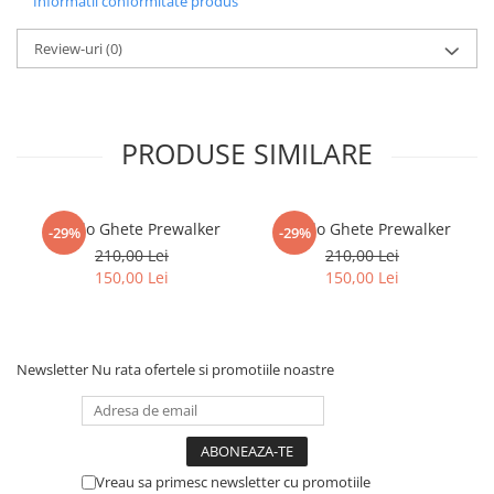
Informatii conformitate produs
Review-uri
(0)
PRODUSE SIMILARE
Froddo Ghete Prewalker
Froddo Ghete Prewalker
-29%
-29%
210,00 Lei
210,00 Lei
150,00 Lei
150,00 Lei
Newsletter
Nu rata ofertele si promotiile noastre
Vreau sa primesc newsletter cu promotiile