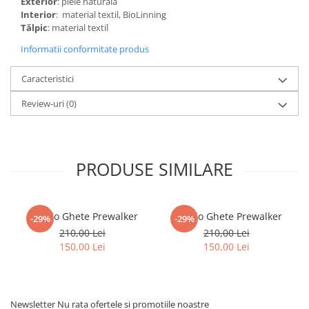
Exterior
: piele naturală
Interior
: material textil, BioLinning
Tălpic
: material textil
Informatii conformitate produs
Caracteristici
Review-uri
(0)
PRODUSE SIMILARE
Froddo Ghete Prewalker
Froddo Ghete Prewalker
-29%
-29%
210,00 Lei
210,00 Lei
150,00 Lei
150,00 Lei
Newsletter
Nu rata ofertele si promotiile noastre