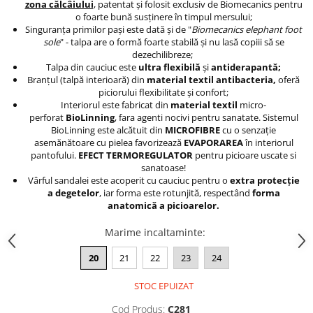
zona călcâiului
, patentat şi folosit exclusiv de Biomecanics pentru
o foarte bună susţinere în timpul mersului;
Singuranţa primilor paşi este dată şi de "
Biomecanics elephant foot
sole
" - talpa are o formă foarte stabilă şi nu lasă copiii să se
dezechilibreze;
Talpa din cauciuc este
ultra flexibilă
şi
antiderapantă;
Branţul (talpă interioară) din
material textil antibacteria,
oferă
piciorului flexibilitate şi confort;
Interiorul este fabricat din
material textil
micro-
perforat
BioLinning
, fara agenti nocivi pentru sanatate. Sistemul
BioLinning este alcătuit din
MICROFIBRE
cu o senzație
asemănătoare cu pielea favorizează
EVAPORAREA
în interiorul
pantofului.
EFECT TERMOREGULATOR
pentru picioare uscate si
sanatoase!
Vârful sandalei este acoperit cu cauciuc pentru o
extra protecţie
a degetelor
, iar forma este rotunjită, respectând
forma
anatomică a picioarelor.
Marime incaltaminte
:
20
21
22
23
24
STOC EPUIZAT
Cod Produs:
C281