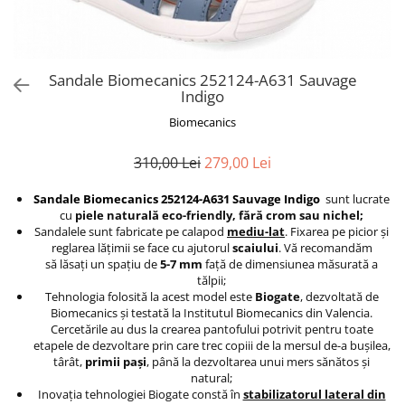
Sandale Biomecanics 252124-A631 Sauvage
Indigo
Biomecanics
310,00 Lei
279,00 Lei
Sandale Biomecanics 252124-A631 Sauvage Indigo
sunt lucrate
cu
piele naturală eco-friendly, f
ă
r
ă
crom sau nichel;
Sandalele sunt fabricate pe calapod
mediu-lat
. Fixarea pe picior şi
reglarea lăţimii se face cu ajutorul
scaiului
. Vă recomandăm
să lăsaţi un spaţiu de
5-7 mm
faţă de dimensiunea măsurată a
tălpii;
Tehnologia folosită la acest model este
Biogate
, dezvoltată de
Biomecanics şi testată la Institutul Biomecanics din Valencia.
Cercetările au dus la crearea pantofului potrivit pentru toate
etapele de dezvoltare prin care trec copiii de la mersul de-a buşilea,
târât,
primii paşi
, până la dezvoltarea unui mers sănătos şi
natural;
Inovaţia tehnologiei Biogate constă în
stabilizatorul lateral din