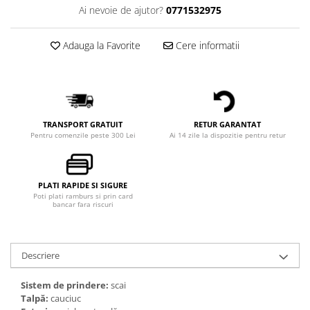
Ai nevoie de ajutor?
0771532975
Adauga la Favorite
Cere informatii
TRANSPORT GRATUIT
RETUR GARANTAT
Pentru comenzile peste 300 Lei
Ai 14 zile la dispozitie pentru retur
PLATI RAPIDE SI SIGURE
Poti plati ramburs si prin card
bancar fara riscuri
Descriere
Sistem de prindere:
scai
Talpă:
cauciuc