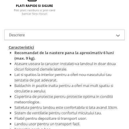
PLATI RAPIDE SI SIGURE
Poti plati ramburs si prin card
bancar fara riscuri
Descriere
Caracteristici
Recomandat de la nastere pana la aproximativ 6 luni
(max. 9 kg).
Atasare usoara la carucior: Instalati-va landoul in doar doua
clicuri folosind clemele laterale.
Lat si spatios la interior pentru a oferi nou-nascutului tau
senzatia de pat adevarat.
Baldachin in pozitie inalta pentru a oferi mai mult spatiu si
circulatie a aerului.
Copertina de protectie pentru protectie optima in conditii
meteorologice.
Salteluta pentru landou este confortabila si lata avand 33cm.
Sistem de ventilatie pentru confortul micutului tau.
Pliabil pentru depozitare si transport usor.
Landou usor pentru un transport facil.