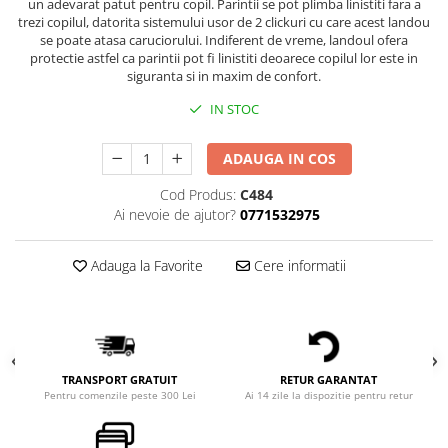
un adevarat patut pentru copil. Parintii se pot plimba linistiti fara a
trezi copilul, datorita sistemului usor de 2 clickuri cu care acest landou
se poate atasa caruciorului. Indiferent de vreme, landoul ofera
protectie astfel ca parintii pot fi linistiti deoarece copilul lor este in
siguranta si in maxim de confort.
IN STOC
ADAUGA IN COS
Cod Produs:
C484
Ai nevoie de ajutor?
0771532975
Adauga la Favorite
Cere informatii
TRANSPORT GRATUIT
RETUR GARANTAT
Pentru comenzile peste 300 Lei
Ai 14 zile la dispozitie pentru retur