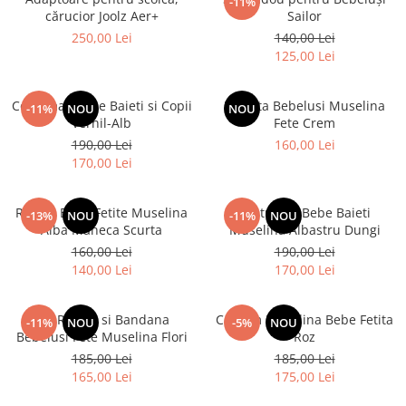
-11%
cărucior Joolz Aer+
Sailor
250,00 Lei
140,00 Lei
125,00 Lei
Costumas Bebe Baieti si Copii
Rochita Bebelusi Muselina
-11%
NOU
NOU
Vernil-Alb
Fete Crem
190,00 Lei
160,00 Lei
170,00 Lei
Rochie Bebe Fetite Muselina
Costumas Bebe Baieti
-13%
NOU
-11%
NOU
Alba Maneca Scurta
Muselina Albastru Dungi
160,00 Lei
190,00 Lei
140,00 Lei
170,00 Lei
Set Rochie si Bandana
Costum Muselina Bebe Fetita
-11%
NOU
-5%
NOU
Bebelusi Fete Muselina Flori
Roz
185,00 Lei
185,00 Lei
165,00 Lei
175,00 Lei