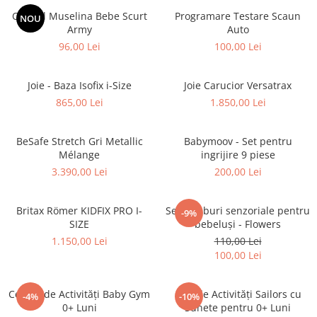
Overall Muselina Bebe Scurt
Programare Testare Scaun
NOU
Army
Auto
96,00 Lei
100,00 Lei
Joie - Baza Isofix i-Size
Joie Carucior Versatrax
865,00 Lei
1.850,00 Lei
BeSafe Stretch Gri Metallic
Babymoov - Set pentru
Mélange
ingrijire 9 piese
3.390,00 Lei
200,00 Lei
Britax Römer KIDFIX PRO I-
Set 4 cuburi senzoriale pentru
-9%
SIZE
bebeluși - Flowers
1.150,00 Lei
110,00 Lei
100,00 Lei
Centru de Activități Baby Gym
Cub de Activități Sailors cu
-4%
-10%
0+ Luni
Sunete pentru 0+ Luni