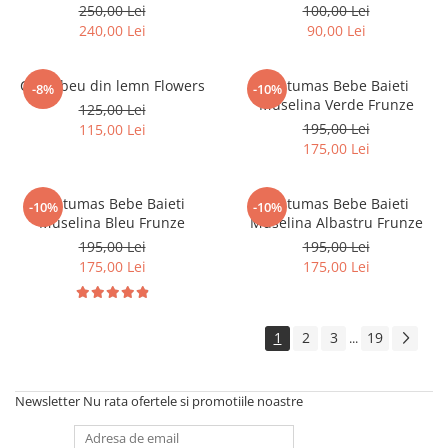
250,00 Lei
100,00 Lei
240,00 Lei
90,00 Lei
Curcubeu din lemn Flowers
Costumas Bebe Baieti
-8%
-10%
Muselina Verde Frunze
125,00 Lei
195,00 Lei
115,00 Lei
175,00 Lei
Costumas Bebe Baieti
Costumas Bebe Baieti
-10%
-10%
Muselina Bleu Frunze
Muselina Albastru Frunze
195,00 Lei
195,00 Lei
175,00 Lei
175,00 Lei
1
2
3
19
...
Newsletter
Nu rata ofertele si promotiile noastre