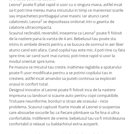
2
Leona
poate fi pliat rapid si usor cu o singura mana, astfel incat
sa-ti poti tine mereu mana micutului in timp ce manevrezi scarile
sau impachetezi portbagajul unei masini. Iar atunci cand
2
calatoresti, Leona
se depoziteaza ordonat intr-o geanta de
calatorie ultracompacta.
2
Scaunul reclinabil, reversibil, inseamna ca Leona
poate fi folosit
de la nastere pana la varsta de 4 ani. Bebelusul tau poate sta
intins in ambele directii pentru a se bucura de somnul in aer liber
atunci cand esti afara. Cand copilul tau este mic, il poti tine cu fata
spre tine, iar cand sunt mai curiosi, poti trece rapid si usor la
modul orientat spre lume.
Pe masura ce micutul tau creste, inaltimea reglabila a spatarului
poate fi usor modificata pentru a se potrivi copilului tau in
crestere, astfel incat amandoi sa puteti continua sa explorati
orasul in confort total.
Designul inovator al Leonei poate fi folosit inca de la nastere
impreuna cu landouri si scaune auto pentru copii compatibile.
Trotuare neuniforme, borduri si strazi ale orasului - nicio
problema. Scaunul captusit foarte moale al Leonei si suspensia
care absoarbe socurile fac ca fiecare plimbare sa fie lina si ultra
confortabila. Indiferent de vreme, bebelusul tau va fi intotdeauna
confortabil si relaxat cu baldachinul extra-acoperit.