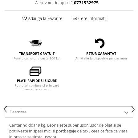
Ai nevoie de ajutor?
0771532975
Adauga la Favorite
Cere informatii
TRANSPORT GRATUIT
RETUR GARANTAT
Pentru comenzile peste 300 Lei
Ai 14 zile la dispozitie pentru retur
PLATI RAPIDE SI SIGURE
Poti plati ramburs si prin card
bancar fara riscuri
Descriere
Cantarind doar 9 kg, Leona este super usor, usor de pliat si se
potriveste in spatii mici si portbagaje de taxi, ceea ce face ca viata
in oras sa se simta usoara.