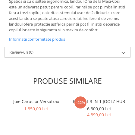
Spatios si cu o saltea ergonomica, landoul Oria de la Maxi-Cosi
este un adevarat patut pentru copil. Parintii se pot plimba linistiti
fara a trezi copilul, datorita sistemului usor de 2 clickuri cu care
acest landou se poate atasa caruciorului. Indiferent de vreme,
landoul ofera protectie astfel ca parintii pot fi linistiti deoarece
copilul lor este in siguranta si in maxim de confort.
Informatii conformitate produs
Review-uri
(0)
PRODUSE SIMILARE
Joie Carucior Versatrax
PACHET 3 IN 1 JOOLZ HUB
-22%
1.850,00 Lei
6.300,00 Lei
4.899,00 Lei