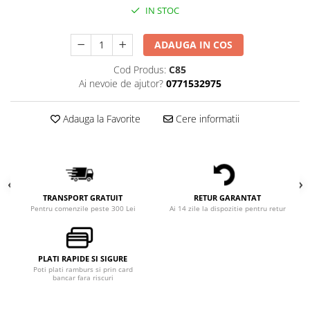
IN STOC
ADAUGA IN COS
Cod Produs:
C85
Ai nevoie de ajutor?
0771532975
Adauga la Favorite
Cere informatii
TRANSPORT GRATUIT
RETUR GARANTAT
Pentru comenzile peste 300 Lei
Ai 14 zile la dispozitie pentru retur
PLATI RAPIDE SI SIGURE
Poti plati ramburs si prin card
bancar fara riscuri