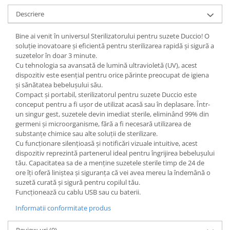
Descriere
Bine ai venit în universul Sterilizatorului pentru suzete Duccio! O
soluție inovatoare și eficientă pentru sterilizarea rapidă și sigură a
suzetelor în doar 3 minute.
Cu tehnologia sa avansată de lumină ultravioletă (UV), acest
dispozitiv este esențial pentru orice părinte preocupat de igiena
și sănătatea bebelușului său.
Compact și portabil, sterilizatorul pentru suzete Duccio este
conceput pentru a fi ușor de utilizat acasă sau în deplasare. Într-
un singur gest, suzetele devin imediat sterile, eliminând 99% din
germeni și microorganisme, fără a fi necesară utilizarea de
substanțe chimice sau alte soluții de sterilizare.
Cu funcționare silențioasă și notificări vizuale intuitive, acest
dispozitiv reprezintă partenerul ideal pentru îngrijirea bebelușului
tău. Capacitatea sa de a menține suzetele sterile timp de 24 de
ore îți oferă liniștea și siguranța că vei avea mereu la îndemână o
suzetă curată și sigură pentru copilul tău.
Funcționează cu cablu USB sau cu baterii.
Informatii conformitate produs