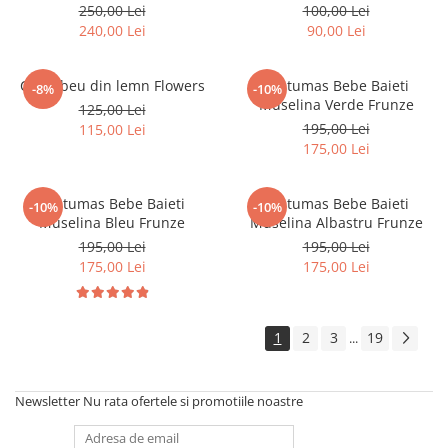
250,00 Lei
100,00 Lei
240,00 Lei
90,00 Lei
Curcubeu din lemn Flowers
Costumas Bebe Baieti
-8%
-10%
Muselina Verde Frunze
125,00 Lei
195,00 Lei
115,00 Lei
175,00 Lei
Costumas Bebe Baieti
Costumas Bebe Baieti
-10%
-10%
Muselina Bleu Frunze
Muselina Albastru Frunze
195,00 Lei
195,00 Lei
175,00 Lei
175,00 Lei
1
2
3
19
...
Newsletter
Nu rata ofertele si promotiile noastre