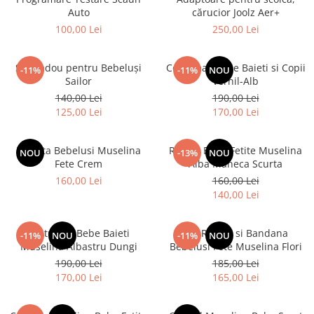
Auto
cărucior Joolz Aer+
100,00 Lei
250,00 Lei
Set Cadou pentru Bebeluși
Costumas Bebe Baieti si Copii
-11%
-11%
NOU
Sailor
Vernil-Alb
140,00 Lei
190,00 Lei
125,00 Lei
170,00 Lei
Rochita Bebelusi Muselina
Rochie Bebe Fetite Muselina
NOU
-13%
NOU
Fete Crem
Alba Maneca Scurta
160,00 Lei
160,00 Lei
140,00 Lei
Costumas Bebe Baieti
Set Rochie si Bandana
-11%
NOU
-11%
NOU
Muselina Albastru Dungi
Bebelusi Fete Muselina Flori
190,00 Lei
185,00 Lei
170,00 Lei
165,00 Lei