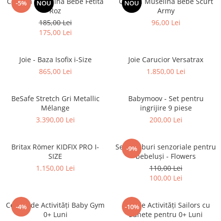
Costum Muselina Bebe Fetita
Overall Muselina Bebe Scurt
-5%
NOU
NOU
Roz
Army
185,00 Lei
96,00 Lei
175,00 Lei
Joie - Baza Isofix i-Size
Joie Carucior Versatrax
865,00 Lei
1.850,00 Lei
BeSafe Stretch Gri Metallic
Babymoov - Set pentru
Mélange
ingrijire 9 piese
3.390,00 Lei
200,00 Lei
Britax Römer KIDFIX PRO I-
Set 4 cuburi senzoriale pentru
-9%
SIZE
bebeluși - Flowers
1.150,00 Lei
110,00 Lei
100,00 Lei
Centru de Activități Baby Gym
Cub de Activități Sailors cu
-4%
-10%
0+ Luni
Sunete pentru 0+ Luni