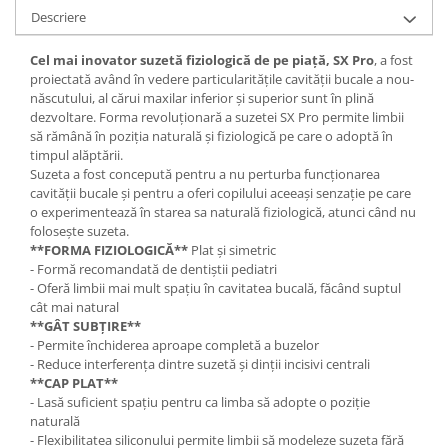
Descriere
Cel mai inovator suzetă fiziologică de pe piață, SX Pro
, a fost
proiectată având în vedere particularitățile cavității bucale a nou-
născutului, al cărui maxilar inferior și superior sunt în plină
dezvoltare. Forma revoluționară a suzetei SX Pro permite limbii
să rămână în poziția naturală și fiziologică pe care o adoptă în
timpul alăptării.
Suzeta a fost concepută pentru a nu perturba funcționarea
cavității bucale și pentru a oferi copilului aceeași senzație pe care
o experimentează în starea sa naturală fiziologică, atunci când nu
folosește suzeta.
**FORMA FIZIOLOGICĂ**
Plat și simetric
- Formă recomandată de dentiștii pediatri
- Oferă limbii mai mult spațiu în cavitatea bucală, făcând suptul
cât mai natural
**GÂT SUBȚIRE**
- Permite închiderea aproape completă a buzelor
- Reduce interferența dintre suzetă și dinții incisivi centrali
**CAP PLAT**
- Lasă suficient spațiu pentru ca limba să adopte o poziție
naturală
- Flexibilitatea siliconului permite limbii să modeleze suzeta fără