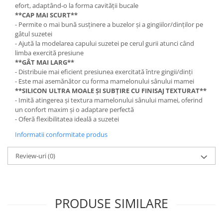
efort, adaptând-o la forma cavității bucale
**CAP MAI SCURT**
- Permite o mai bună susținere a buzelor și a gingiilor/dinților pe
gâtul suzetei
- Ajută la modelarea capului suzetei pe cerul gurii atunci când
limba exercită presiune
**GÂT MAI LARG**
- Distribuie mai eficient presiunea exercitată între gingii/dinți
- Este mai asemănător cu forma mamelonului sânului mamei
**SILICON ULTRA MOALE ȘI SUBȚIRE CU FINISAJ TEXTURAT**
- Imită atingerea și textura mamelonului sânului mamei, oferind
un confort maxim și o adaptare perfectă
- Oferă flexibilitatea ideală a suzetei
Informatii conformitate produs
Review-uri
(0)
PRODUSE SIMILARE