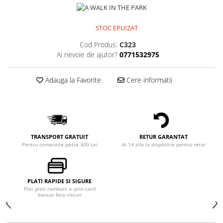
STOC EPUIZAT
Cod Produs:
C323
Ai nevoie de ajutor?
0771532975
Adauga la Favorite
Cere informatii
TRANSPORT GRATUIT
RETUR GARANTAT
Pentru comenzile peste 300 Lei
Ai 14 zile la dispozitie pentru retur
PLATI RAPIDE SI SIGURE
Poti plati ramburs si prin card
bancar fara riscuri