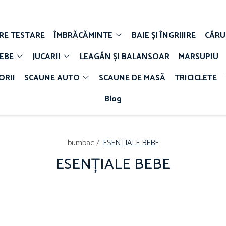
E TESTARE
ÎMBRĂCĂMINTE
BAIE ȘI ÎNGRIJIRE
CĂRU
BEBE
JUCARII
LEAGĂN ȘI BALANSOAR
MARSUPIU
ORII
SCAUNE AUTO
SCAUNE DE MASĂ
TRICICLETE
Blog
bumbac /
ESENȚIALE BEBE
ESENȚIALE BEBE