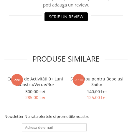
poti adauga un review.
SCRIE UN REVIEW
PRODUSE SIMILARE
Covoraș de Activități 0+ Luni
Set Cadou pentru Bebeluși
-5%
-11%
Albastru/Verde/Roz
Sailor
300,00 Lei
140,00 Lei
285,00 Lei
125,00 Lei
Newsletter
Nu rata ofertele si promotiile noastre