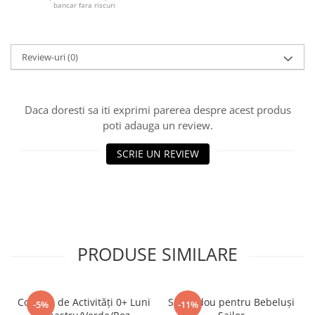
bancar fara riscuri
Review-uri
(0)
Daca doresti sa iti exprimi parerea despre acest produs
poti adauga un review.
SCRIE UN REVIEW
PRODUSE SIMILARE
Covoraș de Activități 0+ Luni
Set Cadou pentru Bebeluși
-5%
-11%