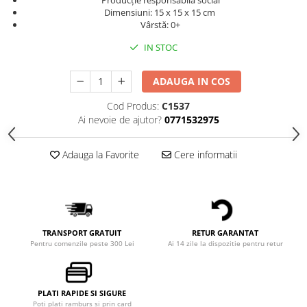
Producție responsabilă social
Dimensiuni: 15 x 15 x 15 cm
Vârstă: 0+
IN STOC
ADAUGA IN COS
Cod Produs:
C1537
Ai nevoie de ajutor?
0771532975
Adauga la Favorite
Cere informatii
TRANSPORT GRATUIT
RETUR GARANTAT
Pentru comenzile peste 300 Lei
Ai 14 zile la dispozitie pentru retur
PLATI RAPIDE SI SIGURE
Poti plati ramburs si prin card