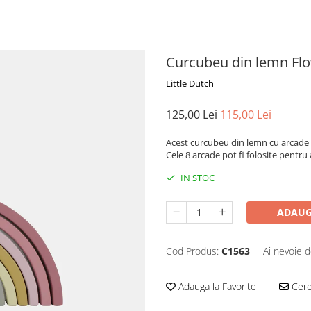
Curcubeu din lemn Fl
Little Dutch
125,00 Lei
115,00 Lei
Acest curcubeu din lemn cu arcade f
Cele 8 arcade pot fi folosite pentru
IN STOC
ADAUG
Cod Produs:
C1563
Ai nevoie d
Adauga la Favorite
Cere 