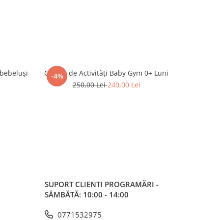
 bebeluși
Centru de Activități Baby Gym 0+ Luni
Cub de A
-4%
-10%
250,00 Lei
240,00 Lei
SUPORT CLIENTI
PROGRAMĂRI -
SÂMBĂTĂ: 10:00 - 14:00
0771532975