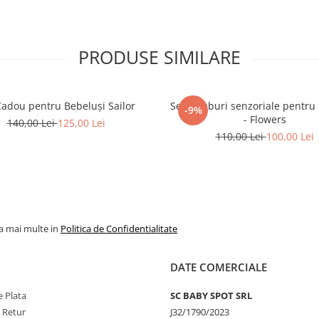
PRODUSE SIMILARE
Cadou pentru Bebeluși Sailor
Set 4 cuburi senzoriale pentru
-9%
- Flowers
140,00 Lei
125,00 Lei
110,00 Lei
100,00 Lei
la mai multe in
Politica de Confidentialitate
DATE COMERCIALE
 Plata
SC BABY SPOT SRL
e Retur
J32/1790/2023