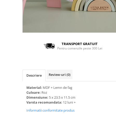
TRANSPORT GRATUIT
Pentru comenzile peste 300 Lei
Review-uri
(0)
Descriere
Material:
MDF + Lemn de fag
Culoare:
Roz
Dimensiune:
5 x 23.5 x 11.5 cm
Varsta recomandata:
12 luni +
Informatii conformitate produs