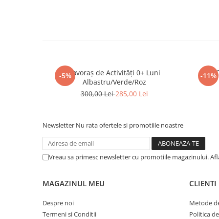
Covoraș de Activități 0+ Luni
Set 
-5%
-11%
Albastru/Verde/Roz
300,00 Lei
285,00 Lei
Newsletter
Nu rata ofertele si promotiile noastre
Vreau sa primesc newsletter cu promotiile magazinului. Af
MAGAZINUL MEU
CLIENTI
Despre noi
Metode de
Termeni si Conditii
Politica d