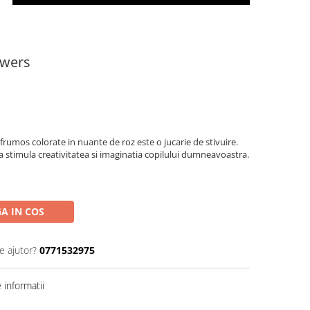
owers
rumos colorate in nuante de roz este o jucarie de stivuire.
 a stimula creativitatea si imaginatia copilului dumneavoastra.
A IN COS
e ajutor?
0771532975
informatii