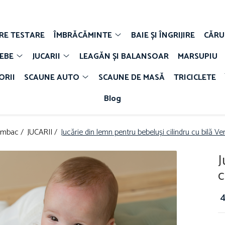
E TESTARE
ÎMBRĂCĂMINTE
BAIE ȘI ÎNGRIJIRE
CĂRU
BEBE
JUCARII
LEAGĂN ȘI BALANSOAR
MARSUPIU
ORII
SCAUNE AUTO
SCAUNE DE MASĂ
TRICICLETE
Blog
umbac /
JUCARII /
Jucărie din lemn pentru bebeluși cilindru cu bilă Ve
J
c