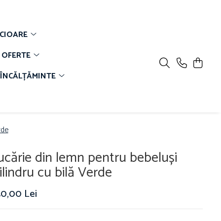
CIOARE
OFERTE
ÎNCĂLȚĂMINTE
rde
ucărie din lemn pentru bebeluși
ilindru cu bilă Verde
40,00 Lei