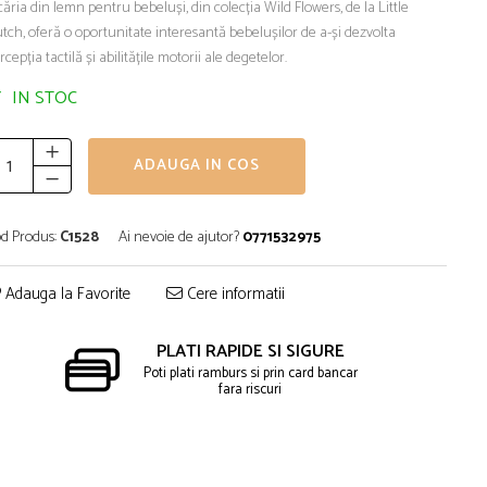
căria din lemn pentru bebeluși, din colecția Wild Flowers, de la Little
tch, oferă o oportunitate interesantă bebelușilor de a-și dezvolta
rcepția tactilă și abilitățile motorii ale degetelor.
IN STOC
ADAUGA IN COS
d Produs:
C1528
Ai nevoie de ajutor?
0771532975
Adauga la Favorite
Cere informatii
PLATI RAPIDE SI SIGURE
Poti plati ramburs si prin card bancar
fara riscuri