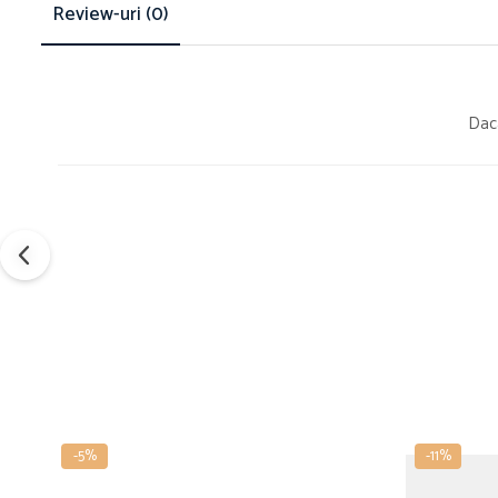
Review-uri
(0)
Daca
-5%
-11%