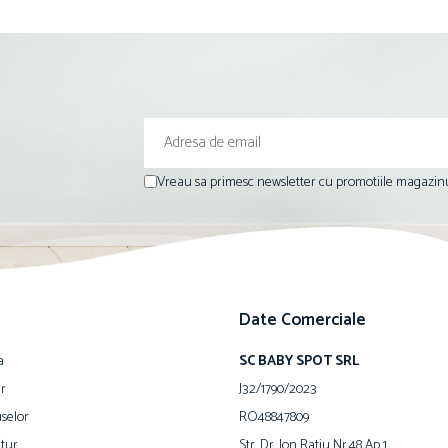
Vreau sa primesc newsletter cu promotiile magazinu
Date Comerciale
a
SC BABY SPOT SRL
ur
J32/1790/2023
selor
RO48847809
tur
Str. Dr. Ion Ratiu Nr.48 Ap 1