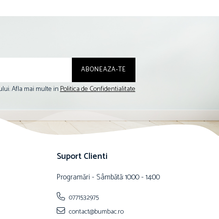
lui. Afla mai multe in
Politica de Confidentialitate
Suport Clienti
Programări - Sâmbătă: 10:00 - 14:00
0771532975
contact@bumbac.ro