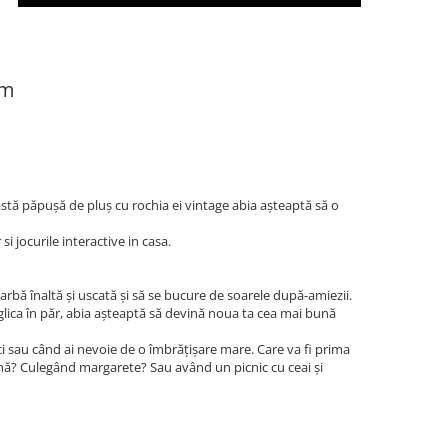
cm
tă păpușă de pluș cu rochia ei vintage abia așteaptă să o
si jocurile interactive in casa.
iarbă înaltă și uscată și să se bucure de soarele după-amiezii.
nglica în păr, abia așteaptă să devină noua ta cea mai bună
ci sau când ai nevoie de o îmbrățișare mare. Care va fi prima
ună? Culegând margarete? Sau având un picnic cu ceai și