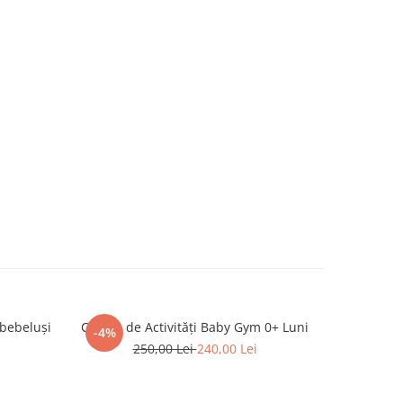
 bebeluși
Centru de Activități Baby Gym 0+ Luni
Curc
-4%
-8%
250,00 Lei
240,00 Lei
1