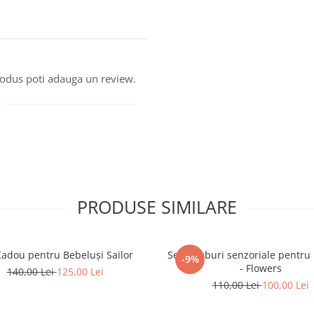
produs poti adauga un review.
PRODUSE SIMILARE
Cadou pentru Bebeluși Sailor
Set 4 cuburi senzoriale pentru
-9%
- Flowers
140,00 Lei
125,00 Lei
110,00 Lei
100,00 Lei