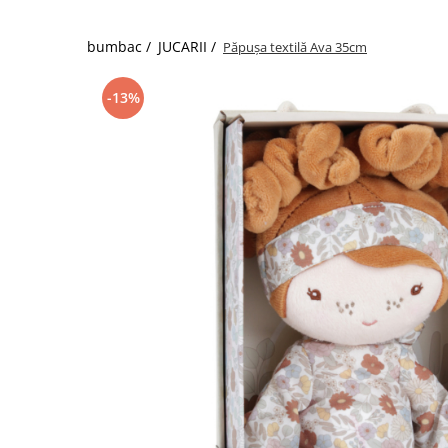
bumbac /
JUCARII /
Păpușa textilă Ava 35cm
-13%