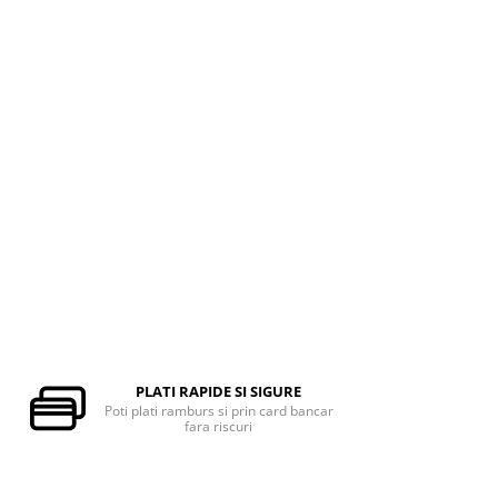
PLATI RAPIDE SI SIGURE
Poti plati ramburs si prin card bancar
fara riscuri