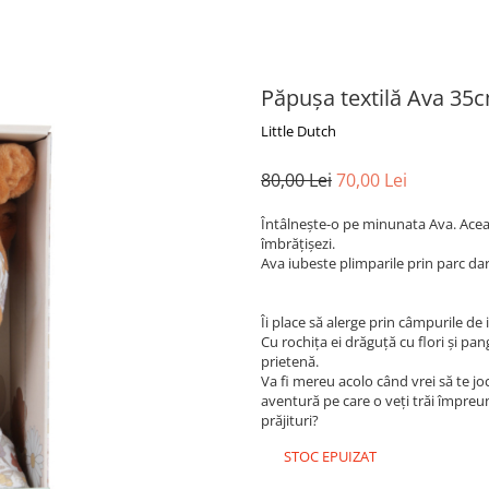
Păpușa textilă Ava 35
Little Dutch
80,00 Lei
70,00 Lei
Întâlnește-o pe minunata Ava. Aceas
îmbrățișezi.
Ava iubeste plimparile prin parc dar 
Îi place să alerge prin câmpurile de 
Cu rochița ei drăguță cu flori și pa
prietenă.
Va fi mereu acolo când vrei să te jo
aventură pe care o veți trăi împre
prăjituri?
STOC EPUIZAT