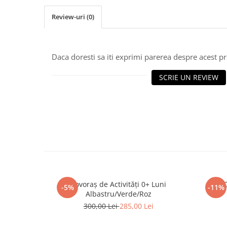
Review-uri
(0)
Daca doresti sa iti exprimi parerea despre acest 
SCRIE UN REVIEW
Covoraș de Activități 0+ Luni
Set 
-5%
-11%
Albastru/Verde/Roz
300,00 Lei
285,00 Lei