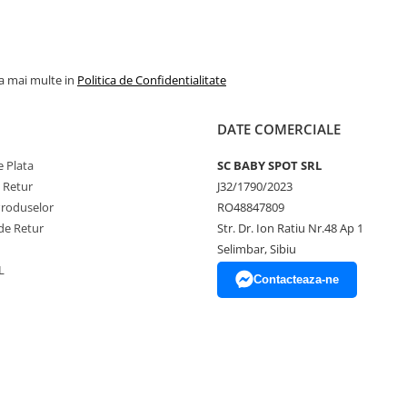
la mai multe in
Politica de Confidentialitate
DATE COMERCIALE
 Plata
SC BABY SPOT SRL
e Retur
J32/1790/2023
Produselor
RO48847809
de Retur
Str. Dr. Ion Ratiu Nr.48 Ap 1
Selimbar, Sibiu
L
Contacteaza-ne