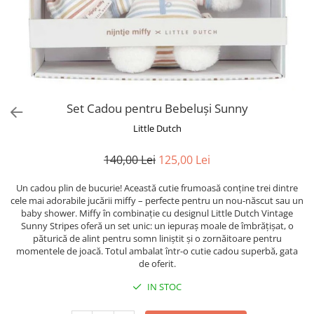
Set Cadou pentru Bebeluși Sunny
Little Dutch
140,00 Lei
125,00 Lei
Un cadou plin de bucurie! Această cutie frumoasă conține trei dintre
cele mai adorabile jucării miffy – perfecte pentru un nou-născut sau un
baby shower. Miffy în combinație cu designul Little Dutch Vintage
Sunny Stripes oferă un set unic: un iepuraș moale de îmbrățișat, o
păturică de alint pentru somn liniștit și o zornăitoare pentru
momentele de joacă. Totul ambalat într-o cutie cadou superbă, gata
de oferit.
IN STOC