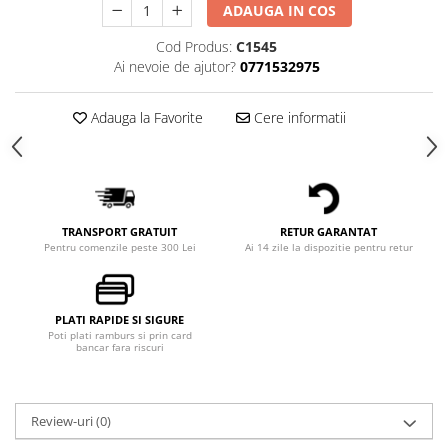
ADAUGA IN COS
Cod Produs:
C1545
Ai nevoie de ajutor?
0771532975
Adauga la Favorite
Cere informatii
TRANSPORT GRATUIT
RETUR GARANTAT
Pentru comenzile peste 300 Lei
Ai 14 zile la dispozitie pentru retur
PLATI RAPIDE SI SIGURE
Poti plati ramburs si prin card
bancar fara riscuri
Review-uri
(0)