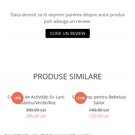
Daca doresti sa iti exprimi parerea despre acest produs
poti adauga un review.
SCRIE UN REVIEW
PRODUSE SIMILARE
Covoraș de Activități 0+ Luni
Set Cadou pentru Bebeluși
-5%
-11%
Albastru/Verde/Roz
Sailor
300,00 Lei
140,00 Lei
285,00 Lei
125,00 Lei